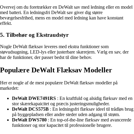
Overvej om du foretrækker en DeWalt sav med ledning eller en model
med batteri. En ledningsfri DeWalt sav giver dig større
bevægelsesfrihed, mens en model med ledning kan have konstant
effekt.
5. Tilbehør og Ekstraudstyr
Nogle DeWalt flæksav leveres med ekstra funktioner som
støvudsugning, LED-lys eller justerbare skærejern. Vælg en sav, der
har de funktioner, der passer bedst til dine behov.
Populære DeWalt Flæksav Modeller
Her er nogle af de mest populære DeWalt flæksav modeller på
markedet:
DeWalt DWE7491RS
: En kraftfuld og alsidig flæksav med en
stor skærekapaicitet og præcis justeringsmuligheder.
DeWalt DCS575B
: En ledningsfri flæksav ideel til trådløs brug
på byggepladsen eller andre steder uden adgang til strøm.
DeWalt DWS780
: En top-of-the-line flæksav med avancerede
funktioner og stor kapacitet til professionelle brugere.