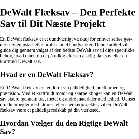
DeWalt Flæksav – Den Perfekte
Sav til Dit Næste Projekt
En DeWalt flæksav er et uundværligt værktøj for enhver seriøs gør-
det-selv-entusiast eller professionel håndværker. Denne artikel vil
guide dig gennem valget af den bedste DeWalt sav til dine specifikke
behov, hvad enten du er på udkig efter en alsidig flæksav eller en
kraftfuld Dewalt sav.
Hvad er en DeWalt Flæksav?
En DeWalt flæksav er kendt for sin pålidelighed, holdbarhed og
præcision. Med et kraftfuldt motor og skarpe klinger kan en DeWalt
sav skære igennem træ, metal og andre materialer med lethed. Uanset
om du arbejder med tømrer- eller snedkerprojekter, vil en DeWalt
flæksav være et pålideligt redskab på din værksted.
Hvordan Vælger du den Rigtige DeWalt
Sav?