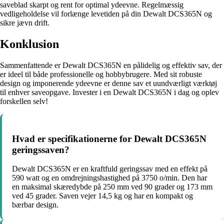
saveblad skarpt og rent for optimal ydeevne. Regelmæssig
vedligeholdelse vil forlænge levetiden på din Dewalt DCS365N og
sikre jævn drift.
Konklusion
Sammenfattende er Dewalt DCS365N en pålidelig og effektiv sav, der
er ideel til både professionelle og hobbybrugere. Med sit robuste
design og imponerende ydeevne er denne sav et uundværligt værktøj
til enhver saveopgave. Invester i en Dewalt DCS365N i dag og oplev
forskellen selv!
Hvad er specifikationerne for Dewalt DCS365N
geringssaven?
Dewalt DCS365N er en kraftfuld geringssav med en effekt på
590 watt og en omdrejningshastighed på 3750 o/min. Den har
en maksimal skæredybde på 250 mm ved 90 grader og 173 mm
ved 45 grader. Saven vejer 14,5 kg og har en kompakt og
bærbar design.