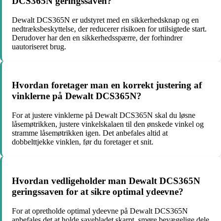
DCS365N geringssaven?
Dewalt DCS365N er udstyret med en sikkerhedsknap og en
nedtræksbeskyttelse, der reducerer risikoen for utilsigtede start.
Derudover har den en sikkerhedsspærre, der forhindrer
uautoriseret brug.
Hvordan foretager man en korrekt justering af
vinklerne på Dewalt DCS365N?
For at justere vinklerne på Dewalt DCS365N skal du løsne
låsemøtrikken, justere vinkelskalaen til den ønskede vinkel og
stramme låsemøtrikken igen. Det anbefales altid at
dobbelttjekke vinklen, før du foretager et snit.
Hvordan vedligeholder man Dewalt DCS365N
geringssaven for at sikre optimal ydeevne?
For at opretholde optimal ydeevne på Dewalt DCS365N
anbefales det at holde savebladet skarpt, smøre bevægelige dele