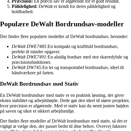
Præcision:
En præcis sav er afgørende for et godt resultat.
Pålidelighed:
DeWalt er kendt for deres pålidelighed og
holdbarhed.
Populære DeWalt Bordrundsav-modeller
Der findes flere populære modeller af DeWalt bordrundsav, herunder:
DeWalt DWE7485:
En kompakt og kraftfuld bordrundsav,
perfekt til mindre opgaver.
DeWalt DWE7491:
En alsidig bordsav med stor skæredybde og
præcisionsfunktioner.
DeWalt DW745:
En let og transportabel bordrundsav, ideel til
håndværkere på farten.
DeWalt Bordrundsav med Stativ
En DeWalt bordrundsav med stativ er en praktisk løsning, der giver
ekstra stabilitet og arbejdshøjde. Dette gør den ideel til større projekter,
hvor præcision er afgørende. Med et stativ kan du nemt justere højden
på saven og sikre et sikkert arbejdsmiljø.
Der findes flere modeller af DeWalt bordrundsav med stativ, så det er
vigtigt at vælge den, der passer bedst til dine behov. Overvej faktorer