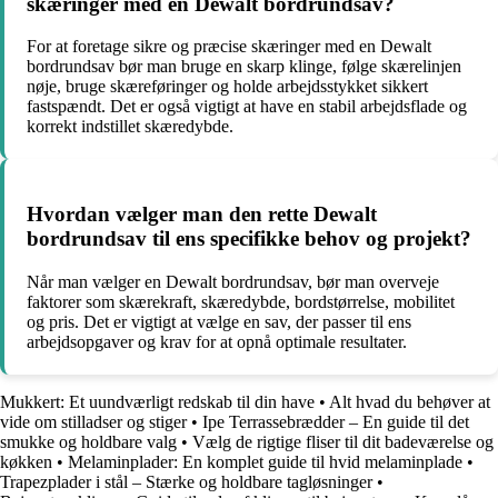
skæringer med en Dewalt bordrundsav?
For at foretage sikre og præcise skæringer med en Dewalt
bordrundsav bør man bruge en skarp klinge, følge skærelinjen
nøje, bruge skæreføringer og holde arbejdsstykket sikkert
fastspændt. Det er også vigtigt at have en stabil arbejdsflade og
korrekt indstillet skæredybde.
Hvordan vælger man den rette Dewalt
bordrundsav til ens specifikke behov og projekt?
Når man vælger en Dewalt bordrundsav, bør man overveje
faktorer som skærekraft, skæredybde, bordstørrelse, mobilitet
og pris. Det er vigtigt at vælge en sav, der passer til ens
arbejdsopgaver og krav for at opnå optimale resultater.
Mukkert: Et uundværligt redskab til din have
•
Alt hvad du behøver at
vide om stilladser og stiger
•
Ipe Terrassebrædder – En guide til det
smukke og holdbare valg
•
Vælg de rigtige fliser til dit badeværelse og
køkken
•
Melaminplader: En komplet guide til hvid melaminplade
•
Trapezplader i stål – Stærke og holdbare tagløsninger
•