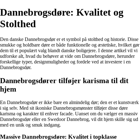
Dannebrogsdøre: Kvalitet og
Stolthed
Den danske Dannebrogsdør er et symbol på stolthed og historie. Disse
smukke og holdbare døre er både funktionelle og æstetiske, hvilket gør
dem til et populært valg blandt danske boligejere. I denne artikel vil vi
udforske alt, hvad du behøver at vide om Dannebrogsdøre, herunder
forskellige typer, designmuligheder og fordele ved at investere i en
Dannebrogsdør.
Dannebrogsdører tilføjer karisma til dit
hjem
En Dannebrogsdør er ikke bare en almindelig dør; den er et kunstværk
i sig selv. Med sit ikoniske Dannebrogsmønster tilføjer disse døre
karisma og karakter til enhver facade. Uanset om du vælger en massiv
Dannebrogsdør eller en Swedoor Dannebrog, vil dit hjem skille sig ud
med en unik og smuk indgang.
Massive Dannebrogsdøre: Kvalitet i topklasse