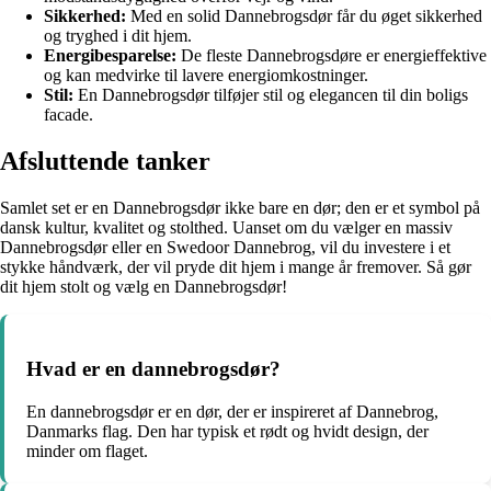
Sikkerhed:
Med en solid Dannebrogsdør får du øget sikkerhed
og tryghed i dit hjem.
Energibesparelse:
De fleste Dannebrogsdøre er energieffektive
og kan medvirke til lavere energiomkostninger.
Stil:
En Dannebrogsdør tilføjer stil og elegancen til din boligs
facade.
Afsluttende tanker
Samlet set er en Dannebrogsdør ikke bare en dør; den er et symbol på
dansk kultur, kvalitet og stolthed. Uanset om du vælger en massiv
Dannebrogsdør eller en Swedoor Dannebrog, vil du investere i et
stykke håndværk, der vil pryde dit hjem i mange år fremover. Så gør
dit hjem stolt og vælg en Dannebrogsdør!
Hvad er en dannebrogsdør?
En dannebrogsdør er en dør, der er inspireret af Dannebrog,
Danmarks flag. Den har typisk et rødt og hvidt design, der
minder om flaget.