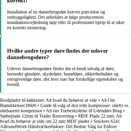
korrekt?
Installation af en dannebrogsdør kræver præcision og
omhyggelighed. Det anbefales at følge producentens
installationsvejledning nøje eller få professionel hjælp til at sikre
en korrekt montering.
Hvilke andre typer døre findes der udover
dannebrogsdøre?
Udover dannebrogsdøre findes der et bredt udvalg af døre,
herunder glasdøre, skydedøre, branddøre, sikkerhedsdøre og
energivenlige døre, der hver især har forskellige egenskaber og
formål.
Bordplader til køkkenet: Alt hvad du behøver at vide
•
Alt Om
Brønddæksel Ø600
•
Guide til valg af den rette kompressor: oliefri vs.
oliebaseret kompressor
•
Alt om Træbeskyttelse til Udendørs Brug
•
Støbeplade 12mm til Trailer Renovering
•
MDF Plade 22 mm: Alt
hvad du behøver at vide om 22 mm MDF plader
•
Snickers 6241
AllroundWork Håndværkerbukser: Det Bedste Valg for Enhver