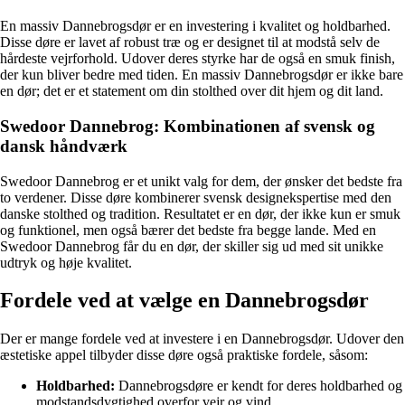
En massiv Dannebrogsdør er en investering i kvalitet og holdbarhed.
Disse døre er lavet af robust træ og er designet til at modstå selv de
hårdeste vejrforhold. Udover deres styrke har de også en smuk finish,
der kun bliver bedre med tiden. En massiv Dannebrogsdør er ikke bare
en dør; det er et statement om din stolthed over dit hjem og dit land.
Swedoor Dannebrog: Kombinationen af svensk og
dansk håndværk
Swedoor Dannebrog er et unikt valg for dem, der ønsker det bedste fra
to verdener. Disse døre kombinerer svensk designekspertise med den
danske stolthed og tradition. Resultatet er en dør, der ikke kun er smuk
og funktionel, men også bærer det bedste fra begge lande. Med en
Swedoor Dannebrog får du en dør, der skiller sig ud med sit unikke
udtryk og høje kvalitet.
Fordele ved at vælge en Dannebrogsdør
Der er mange fordele ved at investere i en Dannebrogsdør. Udover den
æstetiske appel tilbyder disse døre også praktiske fordele, såsom:
Holdbarhed:
Dannebrogsdøre er kendt for deres holdbarhed og
modstandsdygtighed overfor vejr og vind.