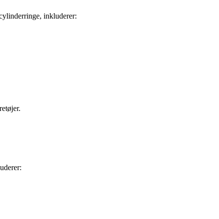
cylinderringe, inkluderer:
etøjer.
luderer: