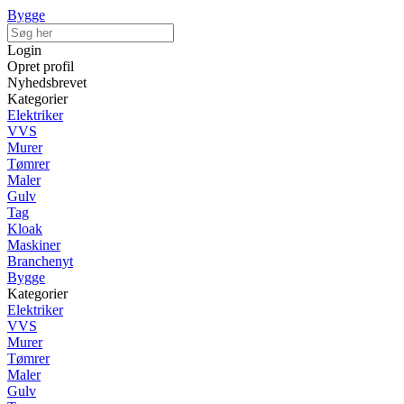
Bygge
Login
Opret profil
Nyhedsbrevet
Kategorier
Elektriker
VVS
Murer
Tømrer
Maler
Gulv
Tag
Kloak
Maskiner
Branchenyt
Bygge
Kategorier
Elektriker
VVS
Murer
Tømrer
Maler
Gulv