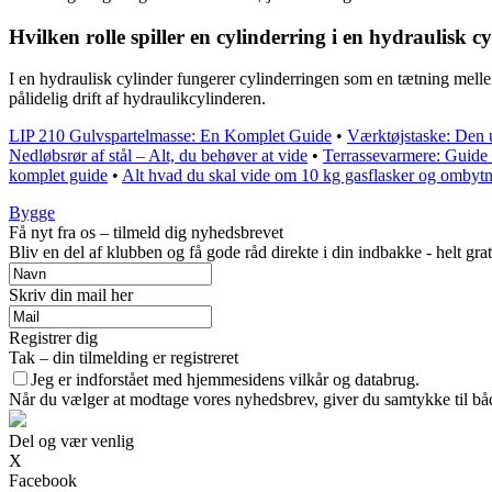
Hvilken rolle spiller en cylinderring i en hydraulisk c
I en hydraulisk cylinder fungerer cylinderringen som en tætning melle
pålidelig drift af hydraulikcylinderen.
LIP 210 Gulvspartelmasse: En Komplet Guide
•
Værktøjstaske: Den ul
Nedløbsrør af stål – Alt, du behøver at vide
•
Terrassevarmere: Guide t
komplet guide
•
Alt hvad du skal vide om 10 kg gasflasker og ombyt
Bygge
Få nyt fra os – tilmeld dig nyhedsbrevet
Bliv en del af klubben og få gode råd direkte i din indbakke - helt grat
Skriv din mail her
Registrer dig
Tak – din tilmelding er registreret
Jeg er indforstået med hjemmesidens vilkår og databrug.
Når du vælger at modtage vores nyhedsbrev, giver du samtykke til både
Del og vær venlig
X
Facebook