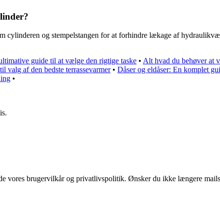
ylinder?
m cylinderen og stempelstangen for at forhindre lækage af hydraulikvæsk
timative guide til at vælge den rigtige taske
•
Alt hvad du behøver at vi
il valg af den bedste terrassevarmer
•
Dåser og eldåser: En komplet gu
ning
•
is.
 vores brugervilkår og privatlivspolitik. Ønsker du ikke længere mails 