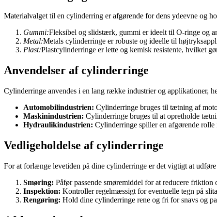
Materialvalget til en cylinderring er afgørende for dens ydeevne og hol
Gummi:
Fleksibel og slidstærk, gummi er ideelt til O-ringe og 
Metal:
Metals cylinderringe er robuste og ideelle til højtryksappl
Plast:
Plastcylinderringe er lette og kemisk resistente, hvilket gø
Anvendelser af cylinderringe
Cylinderringe anvendes i en lang række industrier og applikationer, h
Automobilindustrien:
Cylinderringe bruges til tætning af motor
Maskinindustrien:
Cylinderringe bruges til at opretholde tætn
Hydraulikindustrien:
Cylinderringe spiller en afgørende rolle 
Vedligeholdelse af cylinderringe
For at forlænge levetiden på dine cylinderringe er det vigtigt at udfør
Smøring:
Påfør passende smøremiddel for at reducere friktion 
Inspektion:
Kontroller regelmæssigt for eventuelle tegn på slit
Rengøring:
Hold dine cylinderringe rene og fri for snavs og pa