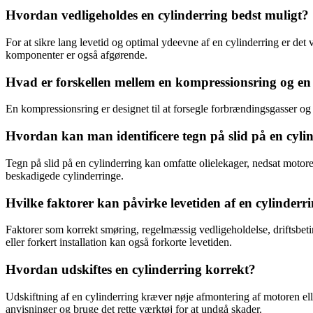
Hvordan vedligeholdes en cylinderring bedst muligt?
For at sikre lang levetid og optimal ydeevne af en cylinderring er det
komponenter er også afgørende.
Hvad er forskellen mellem en kompressionsring og en o
En kompressionsring er designet til at forsegle forbrændingsgasser o
Hvordan kan man identificere tegn på slid på en cyli
Tegn på slid på en cylinderring kan omfatte olielekager, nedsat motoref
beskadigede cylinderringe.
Hvilke faktorer kan påvirke levetiden af en cylinderr
Faktorer som korrekt smøring, regelmæssig vedligeholdelse, driftsbetin
eller forkert installation kan også forkorte levetiden.
Hvordan udskiftes en cylinderring korrekt?
Udskiftning af en cylinderring kræver nøje afmontering af motoren eller
anvisninger og bruge det rette værktøj for at undgå skader.