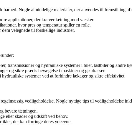
dbarhed. Nogle almindelige materialer, der anvendes til fremstilling af 
andre applikationer, der kræver tætning mod væsker.
ikationer, hvor pres og temperatur spiller en rolle.
r dem velegnede til forskellige industrier.
erunder:
er, transmissioner og hydrauliske systemer i biler, lastbiler og andre kør
inger og sikre præcis bevægelse i maskiner og gearkasser.
i hydrauliske systemer ved at forhindre lækager og sikre effektivitet.
e regelmæssig vedligeholdelse. Nogle nyttige tips til vedligeholdelse ink
og bevare tætningen.
age eller skader og udskift ved behov.
rtikler, der kan forringe deres ydeevne.