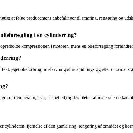
 vigtigt at følge producentens anbefalinger til smøring, rengøring og ud
lieforsegling i en cylinderring?
g opretholde kompressionen i motoren, mens en olieforsegling forhindr
nderring?
fekt, øget olieforbrug, misfarvning af udstødningsrøg eller unormal støj
ing?
gelser (temperatur, tryk, hastighed) og kvaliteten af materialerne kan 
 cylinderen, fjernelse af den gamle ring, rengøring af området og korrek