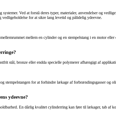
og systemer. Ved at forstå deres typer, materialer, anvendelser og vedlig
 vedligeholdelse for at sikre lang levetid og pålidelig ydeevne.
e mellemrummet mellem en cylinder og en stempelstang i en motor eller en
erringe?
ustfrit stål, bronze eller endda specielle polymerer afhængigt af applikat
g stempelstangen for at forhindre lækage af forbrændingsgasser og olie.
rens ydeevne?
 holdbarhed. En dårlig kvalitet cylinderring kan føre til lækager, tab a