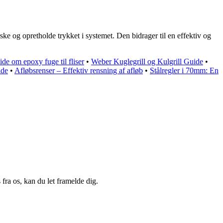
e og opretholde trykket i systemet. Den bidrager til en effektiv og
de om epoxy fuge til fliser
•
Weber Kuglegrill og Kulgrill Guide
•
ide
•
Afløbsrenser – Effektiv rensning af afløb
•
Stålregler i 70mm: En
fra os, kan du let framelde dig.