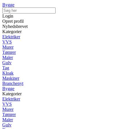
Bygge
Login
Opret profil
Nyhedsbrevet
Kategorier
Elektriker
VVS
Murer
Tømrer
Maler
Gulv
Tag
Kloak
Maskiner
Branchenyt
Bygge
Kategorier
Elektriker
VVS
Murer
Tømrer
Maler
Gulv