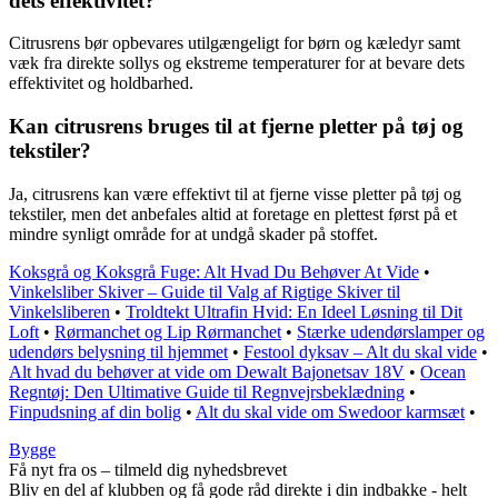
dets effektivitet?
Citrusrens bør opbevares utilgængeligt for børn og kæledyr samt
væk fra direkte sollys og ekstreme temperaturer for at bevare dets
effektivitet og holdbarhed.
Kan citrusrens bruges til at fjerne pletter på tøj og
tekstiler?
Ja, citrusrens kan være effektivt til at fjerne visse pletter på tøj og
tekstiler, men det anbefales altid at foretage en plettest først på et
mindre synligt område for at undgå skader på stoffet.
Koksgrå og Koksgrå Fuge: Alt Hvad Du Behøver At Vide
•
Vinkelsliber Skiver – Guide til Valg af Rigtige Skiver til
Vinkelsliberen
•
Troldtekt Ultrafin Hvid: En Ideel Løsning til Dit
Loft
•
Rørmanchet og Lip Rørmanchet
•
Stærke udendørslamper og
udendørs belysning til hjemmet
•
Festool dyksav – Alt du skal vide
•
Alt hvad du behøver at vide om Dewalt Bajonetsav 18V
•
Ocean
Regntøj: Den Ultimative Guide til Regnvejrsbeklædning
•
Finpudsning af din bolig
•
Alt du skal vide om Swedoor karmsæt
•
Bygge
Få nyt fra os – tilmeld dig nyhedsbrevet
Bliv en del af klubben og få gode råd direkte i din indbakke - helt