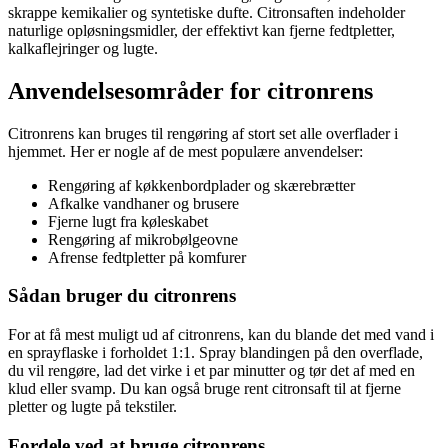
skrappe kemikalier og syntetiske dufte. Citronsaften indeholder
naturlige opløsningsmidler, der effektivt kan fjerne fedtpletter,
kalkaflejringer og lugte.
Anvendelsesområder for citronrens
Citronrens kan bruges til rengøring af stort set alle overflader i
hjemmet. Her er nogle af de mest populære anvendelser:
Rengøring af køkkenbordplader og skærebrætter
Afkalke vandhaner og brusere
Fjerne lugt fra køleskabet
Rengøring af mikrobølgeovne
Afrense fedtpletter på komfurer
Sådan bruger du citronrens
For at få mest muligt ud af citronrens, kan du blande det med vand i
en sprayflaske i forholdet 1:1. Spray blandingen på den overflade,
du vil rengøre, lad det virke i et par minutter og tør det af med en
klud eller svamp. Du kan også bruge rent citronsaft til at fjerne
pletter og lugte på tekstiler.
Fordele ved at bruge citronrens