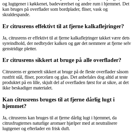
og lugtgener i køkkenet, badeværelset og andre rum i hjemmet. Det
kan bruges på overflader som bordplader, fliser, vask og
skraldespande.
Er citrusrens effektivt til at fjerne kalkaflejringer?
Ja, citrusrens er effektivt til at fjerne kalkaflejringer takket være dets
syreindhold, der nedbryder kalken og gør det nemmere at fjerne selv
genstridige pletter.
Er citrusrens sikkert at bruge på alle overflader?
Citrusrens er generelt sikkert at bruge på de fleste overflader såsom
rustfrit stål, fliser, porcelæn og glas. Det anbefales dog altid at teste
produktet på en lille, skjult del af overfladen først for at sikre, at det
ikke beskadiger materialet.
Kan citrusrens bruges til at fjerne dårlig lugt i
hjemmet?
Ja, citrusrens kan bruges til at fjerne dårlig lugt i hjemmet, da
citrusfrugternes naturlige aromaer hjælper med at neutralisere
lugtgener og efterlader en frisk duft.