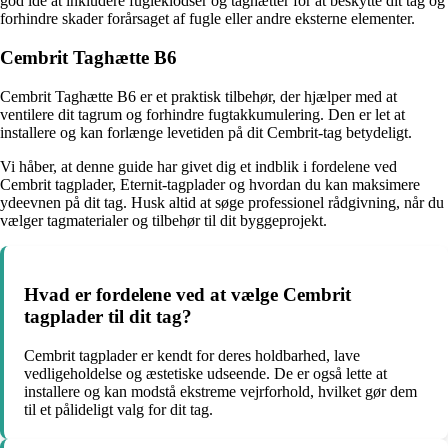
god idé at inkludere fugleklodser og taghætter for at beskytte dit tag og
forhindre skader forårsaget af fugle eller andre eksterne elementer.
Cembrit Taghætte B6
Cembrit Taghætte B6 er et praktisk tilbehør, der hjælper med at
ventilere dit tagrum og forhindre fugtakkumulering. Den er let at
installere og kan forlænge levetiden på dit Cembrit-tag betydeligt.
Vi håber, at denne guide har givet dig et indblik i fordelene ved
Cembrit tagplader, Eternit-tagplader og hvordan du kan maksimere
ydeevnen på dit tag. Husk altid at søge professionel rådgivning, når du
vælger tagmaterialer og tilbehør til dit byggeprojekt.
Hvad er fordelene ved at vælge Cembrit
tagplader til dit tag?
Cembrit tagplader er kendt for deres holdbarhed, lave
vedligeholdelse og æstetiske udseende. De er også lette at
installere og kan modstå ekstreme vejrforhold, hvilket gør dem
til et pålideligt valg for dit tag.