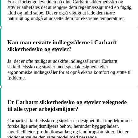
For at forlænge levetiden på dine Carhartt sikkerhedssko og
støvler anbefales det at rengøre dem regelmæssigt med en fugtig
klud og mild sæbe. Det er også vigtigt at lade dem tørre
naturligt og undgå at udsætte dem for ekstreme temperaturer.
Kan man erstatte indlægssålerne i Carhartt
sikkerhedssko og støvler?
Ja, det er ofte muligt at udskifte indlægssålerne i Carhartt
sikkerhedssko og støvler med specialdesignede eller
ergonomiske indlægssåler for at opnå ekstra komfort og støtte til
fødderne.
Er Carhartt sikkerhedssko og støvler velegnede
til alle typer arbejdsmiljøer?
Carhartt sikkerhedssko og støvler er designet til at imødekomme
forskellige arbejdsmiljøers behov, herunder byggepladser,
lagerfaciliteter, produktionsanlæg og landbrugsområder. Det er
vigtigt at vælge den rette model med passende