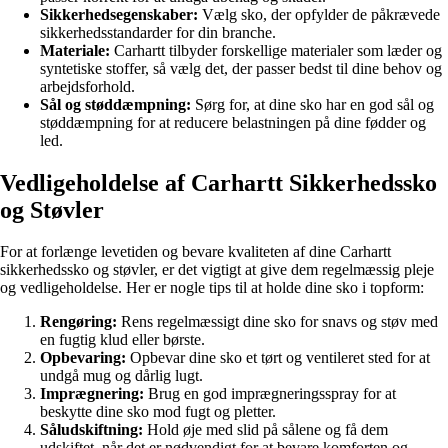
Sikkerhedsegenskaber:
Vælg sko, der opfylder de påkrævede
sikkerhedsstandarder for din branche.
Materiale:
Carhartt tilbyder forskellige materialer som læder og
syntetiske stoffer, så vælg det, der passer bedst til dine behov og
arbejdsforhold.
Sål og støddæmpning:
Sørg for, at dine sko har en god sål og
støddæmpning for at reducere belastningen på dine fødder og
led.
Vedligeholdelse af Carhartt Sikkerhedssko
og Støvler
For at forlænge levetiden og bevare kvaliteten af dine Carhartt
sikkerhedssko og støvler, er det vigtigt at give dem regelmæssig pleje
og vedligeholdelse. Her er nogle tips til at holde dine sko i topform:
Rengøring:
Rens regelmæssigt dine sko for snavs og støv med
en fugtig klud eller børste.
Opbevaring:
Opbevar dine sko et tørt og ventileret sted for at
undgå mug og dårlig lugt.
Imprægnering:
Brug en god imprægneringsspray for at
beskytte dine sko mod fugt og pletter.
Såludskiftning:
Hold øje med slid på sålene og få dem
udskiftet, når det er nødvendigt for at bevare komforten og