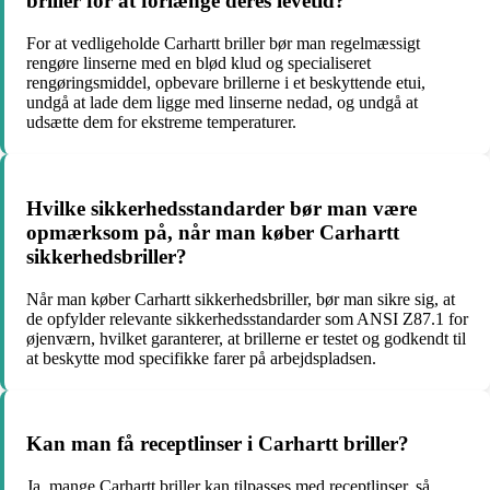
briller for at forlænge deres levetid?
For at vedligeholde Carhartt briller bør man regelmæssigt
rengøre linserne med en blød klud og specialiseret
rengøringsmiddel, opbevare brillerne i et beskyttende etui,
undgå at lade dem ligge med linserne nedad, og undgå at
udsætte dem for ekstreme temperaturer.
Hvilke sikkerhedsstandarder bør man være
opmærksom på, når man køber Carhartt
sikkerhedsbriller?
Når man køber Carhartt sikkerhedsbriller, bør man sikre sig, at
de opfylder relevante sikkerhedsstandarder som ANSI Z87.1 for
øjenværn, hvilket garanterer, at brillerne er testet og godkendt til
at beskytte mod specifikke farer på arbejdspladsen.
Kan man få receptlinser i Carhartt briller?
Ja, mange Carhartt briller kan tilpasses med receptlinser, så