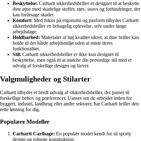
Beskyttelse:
Carhartt sikkerhedsbriller er designet til at beskytte
dine øjne mod skadelige stoffer, støv, snavs og forhindringer, der
kan forårsage skader.
Komfort:
Med fokus på ergonomi og pasform tilbyder Carhartt
sikkerhedsbriller en behagelig oplevelse, selv under lange
arbejdsdage.
Holdbarhed:
Materialer af høj kvalitet sikrer, at dine briller kan
holde til det hårde arbejdsmiljø uden at miste deres
funktionalitet.
Stil:
Carhartt sikkerhedsbriller er ikke kun designet til
beskyttelse, men også til at matche din personlige stil med et
udvalg af forskellige designs og farver.
Valgmuligheder og Stilarter
Carhartt tilbyder et bredt udvalg af sikkerhedsbriller, der passer til
forskellige behov og præferencer. Uanset om du arbejder inden for
byggeri, industri, landbrug eller andre sektorer, har Carhartt briller den
rette løsning for dig.
Populære Modeller
Carhartt Carthage:
En populær model kendt for sit sporty
design og robuste konstruktion.