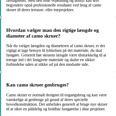
færdigheder. Med den rette vejledning og udstyr kan selv
begyndere opnå professionelle resultater ved brug af camo
skruer til deres terrasse- eller træprojekter.
Hvordan vælger man den rigtige længde og
diameter af camo skruer?
Når du vælger længden og diameteren af camo skruer, er det
vigtigt at tage hensyn til tykkelsen på det materiale, du skal
fastgøre. Generelt bør skruens længde være tilstrækkelig til at
trænge ind i det fastgjorte materiale og skabe en sikker
forbindelse uden at stikke ud på den modsatte side.
Kan camo skruer genbruges?
Camo skruer er normalt designet til engangsbrug og kan være
vanskelige at genbruge på grund af deres specielle
hovedkonstruktion. Det anbefales generelt at bruge nye skruer
til at sikre en pålidelig og holdbar fastgørelse i dine projekter.