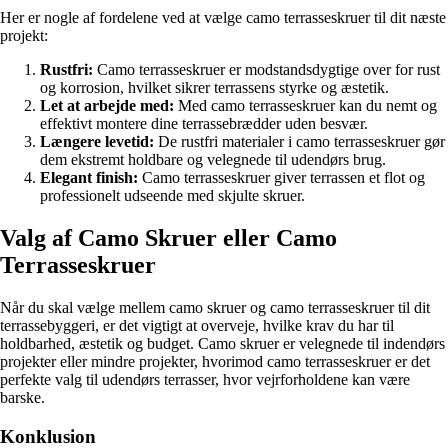
Her er nogle af fordelene ved at vælge camo terrasseskruer til dit næste
projekt:
Rustfri:
Camo terrasseskruer er modstandsdygtige over for rust
og korrosion, hvilket sikrer terrassens styrke og æstetik.
Let at arbejde med:
Med camo terrasseskruer kan du nemt og
effektivt montere dine terrassebrædder uden besvær.
Længere levetid:
De rustfri materialer i camo terrasseskruer gør
dem ekstremt holdbare og velegnede til udendørs brug.
Elegant finish:
Camo terrasseskruer giver terrassen et flot og
professionelt udseende med skjulte skruer.
Valg af Camo Skruer eller Camo
Terrasseskruer
Når du skal vælge mellem camo skruer og camo terrasseskruer til dit
terrassebyggeri, er det vigtigt at overveje, hvilke krav du har til
holdbarhed, æstetik og budget. Camo skruer er velegnede til indendørs
projekter eller mindre projekter, hvorimod camo terrasseskruer er det
perfekte valg til udendørs terrasser, hvor vejrforholdene kan være
barske.
Konklusion