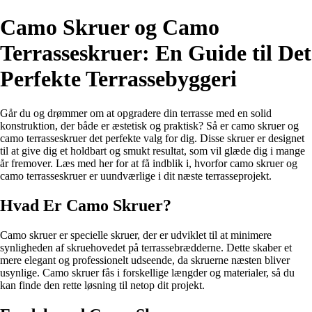
Camo Skruer og Camo
Terrasseskruer: En Guide til Det
Perfekte Terrassebyggeri
Går du og drømmer om at opgradere din terrasse med en solid
konstruktion, der både er æstetisk og praktisk? Så er camo skruer og
camo terrasseskruer det perfekte valg for dig. Disse skruer er designet
til at give dig et holdbart og smukt resultat, som vil glæde dig i mange
år fremover. Læs med her for at få indblik i, hvorfor camo skruer og
camo terrasseskruer er uundværlige i dit næste terrasseprojekt.
Hvad Er Camo Skruer?
Camo skruer er specielle skruer, der er udviklet til at minimere
synligheden af skruehovedet på terrassebrædderne. Dette skaber et
mere elegant og professionelt udseende, da skruerne næsten bliver
usynlige. Camo skruer fås i forskellige længder og materialer, så du
kan finde den rette løsning til netop dit projekt.