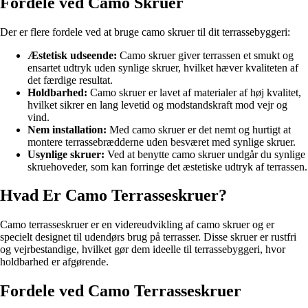
Fordele ved Camo Skruer
Der er flere fordele ved at bruge camo skruer til dit terrassebyggeri:
Æstetisk udseende:
Camo skruer giver terrassen et smukt og
ensartet udtryk uden synlige skruer, hvilket hæver kvaliteten af
det færdige resultat.
Holdbarhed:
Camo skruer er lavet af materialer af høj kvalitet,
hvilket sikrer en lang levetid og modstandskraft mod vejr og
vind.
Nem installation:
Med camo skruer er det nemt og hurtigt at
montere terrassebrædderne uden besværet med synlige skruer.
Usynlige skruer:
Ved at benytte camo skruer undgår du synlige
skruehoveder, som kan forringe det æstetiske udtryk af terrassen.
Hvad Er Camo Terrasseskruer?
Camo terrasseskruer er en videreudvikling af camo skruer og er
specielt designet til udendørs brug på terrasser. Disse skruer er rustfri
og vejrbestandige, hvilket gør dem ideelle til terrassebyggeri, hvor
holdbarhed er afgørende.
Fordele ved Camo Terrasseskruer