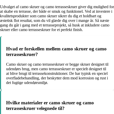
Udvalget af camo skruer og camo terrasseskruer giver dig mulighed for
at skabe en terrasse, der både er smuk og funktionel. Ved at investere i
kvalitetsprodukter som camo skruer sikrer du dig et holdbart og
æstetisk flot resultat, som du vil glæde dig over i mange år. Så næste
gang du går i gang med et terrasseprojekt, så husk at inkludere camo
skruer eller camo terrasseskruer for et perfekt finish.
Hvad er forskellen mellem camo skruer og camo
terrasseskruer?
Camo skruer og camo terrasseskruer er begge skruer designet til
udendørs brug, men camo terrasseskruer er specielt designet til
at blive brugt til terrassekonstruktioner. De har typisk en speciel
overfladebehandling, der beskytter dem mod korrosion og rust i
det fugtige udendørsmiljø.
Hvilke materialer er camo skruer og camo
terrasseskruer velegnede til?