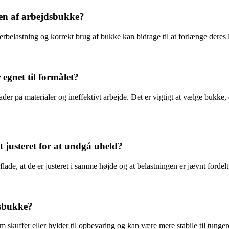
en af arbejdsbukke?
rbelastning og korrekt brug af bukke kan bidrage til at forlænge deres l
 egnet til formålet?
der på materialer og ineffektivt arbejde. Det er vigtigt at vælge bukke, 
 justeret for at undgå uheld?
erflade, at de er justeret i samme højde og at belastningen er jævnt forde
dsbukke?
om skuffer eller hylder til opbevaring og kan være mere stabile til tun