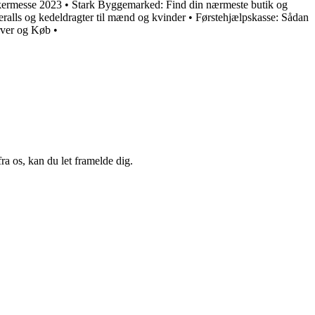
kermesse 2023
•
Stark Byggemarked: Find din nærmeste butik og
eralls og kedeldragter til mænd og kvinder
•
Førstehjælpskasse: Sådan
rver og Køb
•
a os, kan du let framelde dig.