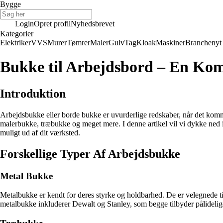
Bygge
Login
Opret profil
Nyhedsbrevet
Kategorier
Elektriker
VVS
Murer
Tømrer
Maler
Gulv
Tag
Kloak
Maskiner
Branchenyt
Bukke til Arbejdsbord – En Ko
Introduktion
Arbejdsbukke eller borde bukke er uvurderlige redskaber, når det kommer
malerbukke, træbukke og meget mere. I denne artikel vil vi dykke ned 
muligt ud af dit værksted.
Forskellige Typer Af Arbejdsbukke
Metal Bukke
Metalbukke er kendt for deres styrke og holdbarhed. De er velegnede ti
metalbukke inkluderer Dewalt og Stanley, som begge tilbyder pålidelig