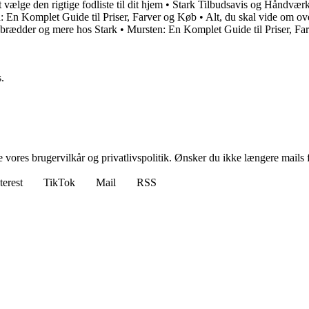
 vælge den rigtige fodliste til dit hjem
•
Stark Tilbudsavis og Håndvær
: En Komplet Guide til Priser, Farver og Køb
•
Alt, du skal vide om ov
 brædder og mere hos Stark
•
Mursten: En Komplet Guide til Priser, Fa
.
ores brugervilkår og privatlivspolitik. Ønsker du ikke længere mails fr
terest
TikTok
Mail
RSS