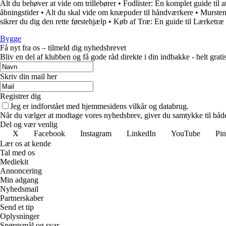
Alt du behøver at vide om trillebører
•
Fodlister: En komplet guide til at
åbningstider
•
Alt du skal vide om knæpuder til håndværkere
•
Mursten
sikrer du dig den rette førstehjælp
•
Køb af Træ: En guide til Lærketræ
Bygge
Få nyt fra os – tilmeld dig nyhedsbrevet
Bliv en del af klubben og få gode råd direkte i din indbakke - helt gratis
Skriv din mail her
Registrer dig
Jeg er indforstået med hjemmesidens vilkår og databrug.
Når du vælger at modtage vores nyhedsbrev, giver du samtykke til både v
Del og vær venlig
X
Facebook
Instagram
LinkedIn
YouTube
Pin
Lær os at kende
Tal med os
Mediekit
Annoncering
Min adgang
Nyhedsmail
Partnerskaber
Send et tip
Oplysninger
Spørgsmål og svar