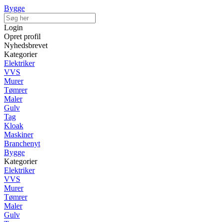
Bygge
Login
Opret profil
Nyhedsbrevet
Kategorier
Elektriker
VVS
Murer
Tømrer
Maler
Gulv
Tag
Kloak
Maskiner
Branchenyt
Bygge
Kategorier
Elektriker
VVS
Murer
Tømrer
Maler
Gulv