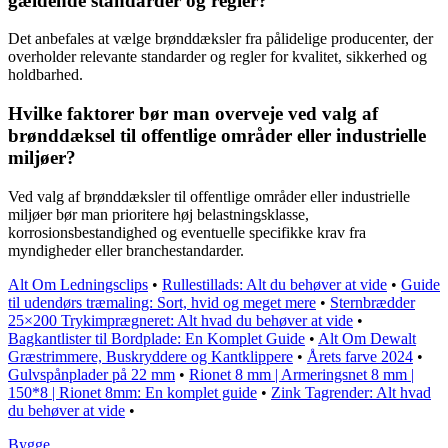
gældende standarder og regler?
Det anbefales at vælge brønddæksler fra pålidelige producenter, der
overholder relevante standarder og regler for kvalitet, sikkerhed og
holdbarhed.
Hvilke faktorer bør man overveje ved valg af
brønddæksel til offentlige områder eller industrielle
miljøer?
Ved valg af brønddæksler til offentlige områder eller industrielle
miljøer bør man prioritere høj belastningsklasse,
korrosionsbestandighed og eventuelle specifikke krav fra
myndigheder eller branchestandarder.
Alt Om Ledningsclips
•
Rullestillads: Alt du behøver at vide
•
Guide
til udendørs træmaling: Sort, hvid og meget mere
•
Sternbrædder
25×200 Trykimprægneret: Alt hvad du behøver at vide
•
Bagkantlister til Bordplade: En Komplet Guide
•
Alt Om Dewalt
Græstrimmere, Buskryddere og Kantklippere
•
Årets farve 2024
•
Gulvspånplader på 22 mm
•
Rionet 8 mm | Armeringsnet 8 mm |
150*8 | Rionet 8mm: En komplet guide
•
Zink Tagrender: Alt hvad
du behøver at vide
•
Bygge