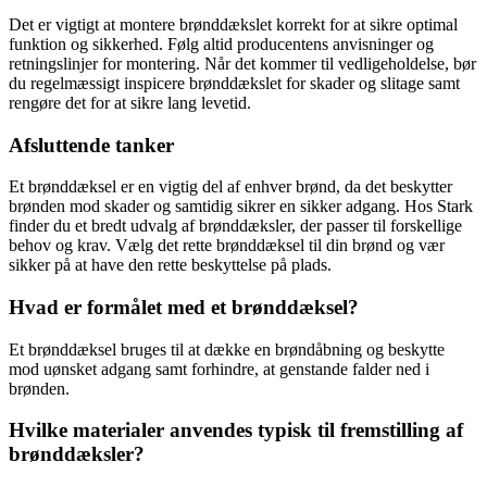
Det er vigtigt at montere brønddækslet korrekt for at sikre optimal
funktion og sikkerhed. Følg altid producentens anvisninger og
retningslinjer for montering. Når det kommer til vedligeholdelse, bør
du regelmæssigt inspicere brønddækslet for skader og slitage samt
rengøre det for at sikre lang levetid.
Afsluttende tanker
Et brønddæksel er en vigtig del af enhver brønd, da det beskytter
brønden mod skader og samtidig sikrer en sikker adgang. Hos Stark
finder du et bredt udvalg af brønddæksler, der passer til forskellige
behov og krav. Vælg det rette brønddæksel til din brønd og vær
sikker på at have den rette beskyttelse på plads.
Hvad er formålet med et brønddæksel?
Et brønddæksel bruges til at dække en brøndåbning og beskytte
mod uønsket adgang samt forhindre, at genstande falder ned i
brønden.
Hvilke materialer anvendes typisk til fremstilling af
brønddæksler?