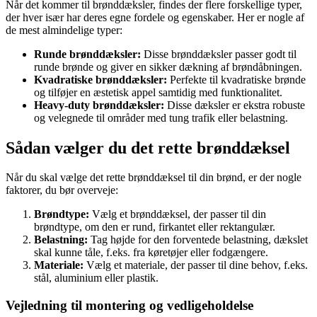
Når det kommer til brønddæksler, findes der flere forskellige typer,
der hver især har deres egne fordele og egenskaber. Her er nogle af
de mest almindelige typer:
Runde brønddæksler:
Disse brønddæksler passer godt til
runde brønde og giver en sikker dækning af brøndåbningen.
Kvadratiske brønddæksler:
Perfekte til kvadratiske brønde
og tilføjer en æstetisk appel samtidig med funktionalitet.
Heavy-duty brønddæksler:
Disse dæksler er ekstra robuste
og velegnede til områder med tung trafik eller belastning.
Sådan vælger du det rette brønddæksel
Når du skal vælge det rette brønddæksel til din brønd, er der nogle
faktorer, du bør overveje:
Brøndtype:
Vælg et brønddæksel, der passer til din
brøndtype, om den er rund, firkantet eller rektangulær.
Belastning:
Tag højde for den forventede belastning, dækslet
skal kunne tåle, f.eks. fra køretøjer eller fodgængere.
Materiale:
Vælg et materiale, der passer til dine behov, f.eks.
stål, aluminium eller plastik.
Vejledning til montering og vedligeholdelse