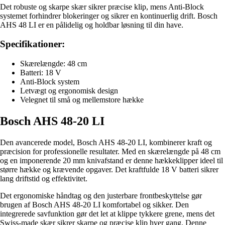
Det robuste og skarpe skær sikrer præcise klip, mens Anti-Block
systemet forhindrer blokeringer og sikrer en kontinuerlig drift. Bosch
AHS 48 LI er en pålidelig og holdbar løsning til din have.
Specifikationer:
Skærelængde: 48 cm
Batteri: 18 V
Anti-Block system
Letvægt og ergonomisk design
Velegnet til små og mellemstore hække
Bosch AHS 48-20 LI
Den avancerede model, Bosch AHS 48-20 LI, kombinerer kraft og
præcision for professionelle resultater. Med en skærelængde på 48 cm
og en imponerende 20 mm knivafstand er denne hækkeklipper ideel til
større hække og krævende opgaver. Det kraftfulde 18 V batteri sikrer
lang driftstid og effektivitet.
Det ergonomiske håndtag og den justerbare frontbeskyttelse gør
brugen af Bosch AHS 48-20 LI komfortabel og sikker. Den
integrerede savfunktion gør det let at klippe tykkere grene, mens det
Swiss-made skær sikrer skarpe og præcise klip hver gang. Denne