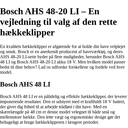
Bosch AHS 48-20 LI – En
vejledning til valg af den rette
hækkeklipper
En kvalitets hækkeklipper er afgørende for at holde din have velplejet
og smuk. Bosch er en anerkendt producent af haveværktøj, og deres
AHS 48-20 LI-serie byder på flere muligheder, herunder Bosch AHS
48 LI og Bosch AHS 48-20 LI akku 18 V. Men hvilken model passer
bedst til dine behov? Lad os udforske forskellene og fordele ved hver
model.
Bosch AHS 48 LI
Bosch AHS 48 LI er en pålidelig og effektiv hækkeklipper, der leverer
imponerende resultater. Den er udstyret med et kraftfuldt 18 V batteri,
der giver dig frihed til at arbejde trådløst i din have. Med en
skærelængde på 48 cm er denne model velegnet til både små og
mellemstore hække. Den lette vægt og ergonomiske design gør det
behageligt at bruge hækkeklipperen i længere perioder.