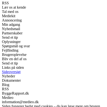
RSS
Lær os at kende
Tal med os
Mediekit
Annoncering
Min adgang
Nyhedsmail
Partnerskaber
Send et tip
Oplysninger
Spørgsmål og svar
Fejlfinding
Brugeroplevelse
Bliv en del af os
Send et tip
Links på siden
Sideoversigt
Nyheder
Dokumenter
Blog
RSS
ByggeRapport.dk
Medieo
information@medieo.dk
Siden fungerer bedst med cookies – du kan læse mere om brugen