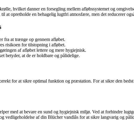
 krølle, hvilket danner en forsegling mellem afløbssystemet og omgivel
til at opretholde en behagelig lugtfri atmosfære, men det reducerer også 
s
er fra at trænge op gennem afløbet.
 risikoen for tilstopning i afløbet.
ngøringen af afløbet lettere og mere hygiejnisk.
ket betyder, at de er holdbare og pålidelige.
 korrekt for at sikre optimal funktion og præstation. For at sikre den beds
lper med at bevare en sund og hygiejnisk miljø. Ved at forhindre lugtge
 vedligeholdelse af din Blücher vandlås for at sikre langvarig og pålid