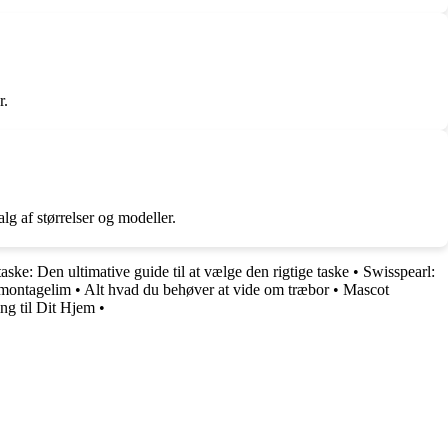
r.
g af størrelser og modeller.
aske: Den ultimative guide til at vælge den rigtige taske
•
Swisspearl:
 montagelim
•
Alt hvad du behøver at vide om træbor
•
Mascot
ing til Dit Hjem
•