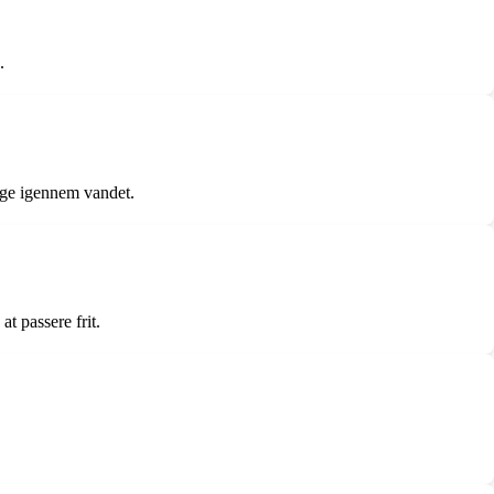
.
ænge igennem vandet.
t passere frit.