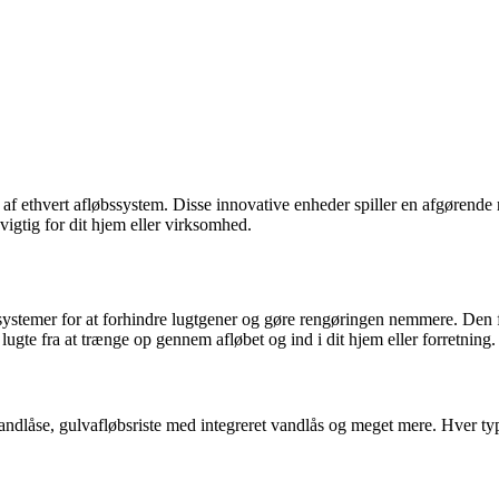
f ethvert afløbssystem. Disse innovative enheder spiller en afgørende ro
vigtig for dit hjem eller virksomhed.
ssystemer for at forhindre lugtgener og gøre rengøringen nemmere. Den f
ugte fra at trænge op gennem afløbet og ind i dit hjem eller forretning.
vandlåse, gulvafløbsriste med integreret vandlås og meget mere. Hver ty