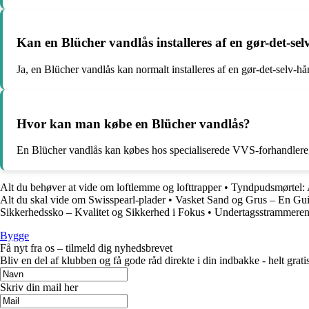
Kan en Blücher vandlås installeres af en gør-det-s
Ja, en Blücher vandlås kan normalt installeres af en gør-det-sel
Hvor kan man købe en Blücher vandlås?
En Blücher vandlås kan købes hos specialiserede VVS-forhandlere, 
Alt du behøver at vide om loftlemme og lofttrapper
•
Tyndpudsmørtel: 
Alt du skal vide om Swisspearl-plader
•
Vasket Sand og Grus – En Guid
Sikkerhedssko – Kvalitet og Sikkerhed i Fokus
•
Undertagsstrammeren
Bygge
Få nyt fra os – tilmeld dig nyhedsbrevet
Bliv en del af klubben og få gode råd direkte i din indbakke - helt gratis
Skriv din mail her