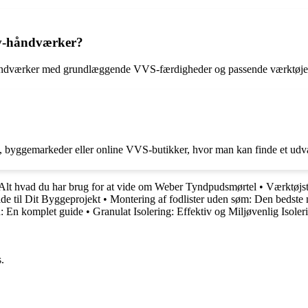
elv-håndværker?
v-håndværker med grundlæggende VVS-færdigheder og passende værktøje
byggemarkeder eller online VVS-butikker, hvor man kan finde et udval
Alt hvad du har brug for at vide om Weber Tyndpudsmørtel
•
Værktøjst
e til Dit Byggeprojekt
•
Montering af fodlister uden søm: Den bedste
: En komplet guide
•
Granulat Isolering: Effektiv og Miljøvenlig Isoler
.