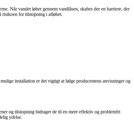
serne. Når vandet løber gennem vandlåsen, skabes der en barriere, der
risikoen for tilstopning i afløbet.
t mulige installation er det vigtigt at følge producentens anvisninger og
ner og tilstopning bidrager de til en mere effektiv og problemfri
elig ydelse.