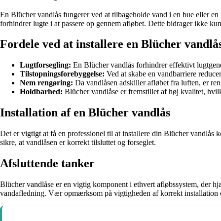
En Blücher vandlås fungerer ved at tilbageholde vand i en bue eller en
forhindrer lugte i at passere op gennem afløbet. Dette bidrager ikke kun 
Fordele ved at installere en Blücher vandlå
Lugtforsegling:
En Blücher vandlås forhindrer effektivt lugtgen
Tilstopningsforebyggelse:
Ved at skabe en vandbarriere reduceres
Nem rengøring:
Da vandlåsen adskiller afløbet fra luften, er re
Holdbarhed:
Blücher vandlåse er fremstillet af høj kvalitet, hvil
Installation af en Blücher vandlås
Det er vigtigt at få en professionel til at installere din Blücher vandlås
sikre, at vandlåsen er korrekt tilsluttet og forseglet.
Afsluttende tanker
Blücher vandlåse er en vigtig komponent i ethvert afløbssystem, der hjæ
vandafledning. Vær opmærksom på vigtigheden af korrekt installation og