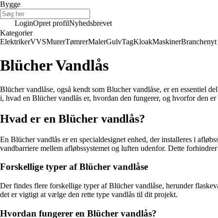
Bygge
Login
Opret profil
Nyhedsbrevet
Kategorier
Elektriker
VVS
Murer
Tømrer
Maler
Gulv
Tag
Kloak
Maskiner
Branchenyt
Blücher Vandlås
Blücher vandlåse, også kendt som Blucher vandlåse, er en essentiel del a
i, hvad en Blücher vandlås er, hvordan den fungerer, og hvorfor den er 
Hvad er en Blücher vandlås?
En Blücher vandlås er en specialdesignet enhed, der installeres i afløb
vandbarriere mellem afløbssystemet og luften udenfor. Dette forhindrer l
Forskellige typer af Blücher vandlåse
Der findes flere forskellige typer af Blücher vandlåse, herunder flaske
det er vigtigt at vælge den rette type vandlås til dit projekt.
Hvordan fungerer en Blücher vandlås?