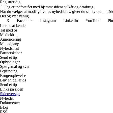
Registrer dig
Jeg er indforstået med hjemmesidens vilkår og databrug.
Når du vælger at modtage vores nyhedsbrev, giver du samtykke til både v
Del og vær venlig
X
Facebook
Instagram
LinkedIn
YouTube
Pin
Lær os at kende
Tal med os
Mediekit
Annoncering
Min adgang
Nyhedsmail
Partnerskaber
Send et tip
Oplysninger
Spørgsmål og svar
Fejlfinding
Brugeroplevelse
Bliv en del af os
Send et tip
Links på siden
Sideoversigt
Nyheder
Dokumenter
Blog
RSS