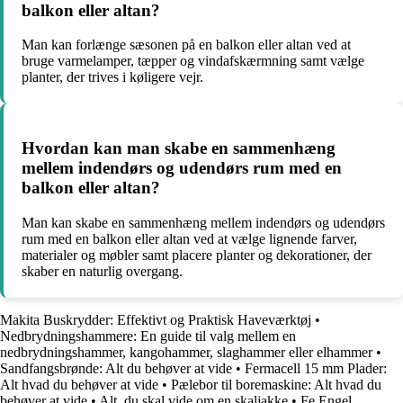
balkon eller altan?
Man kan forlænge sæsonen på en balkon eller altan ved at
bruge varmelamper, tæpper og vindafskærmning samt vælge
planter, der trives i køligere vejr.
Hvordan kan man skabe en sammenhæng
mellem indendørs og udendørs rum med en
balkon eller altan?
Man kan skabe en sammenhæng mellem indendørs og udendørs
rum med en balkon eller altan ved at vælge lignende farver,
materialer og møbler samt placere planter og dekorationer, der
skaber en naturlig overgang.
Makita Buskrydder: Effektivt og Praktisk Haveværktøj
•
Nedbrydningshammere: En guide til valg mellem en
nedbrydningshammer, kangohammer, slaghammer eller elhammer
•
Sandfangsbrønde: Alt du behøver at vide
•
Fermacell 15 mm Plader:
Alt hvad du behøver at vide
•
Pælebor til boremaskine: Alt hvad du
behøver at vide
•
Alt, du skal vide om en skaljakke
•
Fe Engel