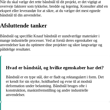
Når du skal vælge det rette båndstål til dit projekt, er det vigtigt at
overveje faktorer som tykkelse, bredde og legering. Konsulter altid en
ekspert eller leverandør for at sikre, at du vælger det mest egnede
båndstål til din anvendelse.
Afsluttende tanker
Båndstål og specifikt Knauf båndstål er uundværlige materialer i
mange industrielle processer. Ved at forstå deres egenskaber og
anvendelser kan du optimere dine projekter og sikre langvarige og
pålidelige resultater.
Hvad er båndstål, og hvilke egenskaber har det?
Båndstål er en type stål, der er fladt og rektangulært i form. Det
er kendt for sin styrke, holdbarhed og evne til at modstå
deformation under belastning. Båndstål bruges ofte i
konstruktion, maskinfremstilling og andre industrielle
anvendelser.