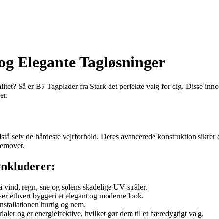
og Elegante Tagløsninger
litet? Så er B7 Tagplader fra Stark det perfekte valg for dig. Disse inn
er.
odstå selv de hårdeste vejrforhold. Deres avancerede konstruktion sikrer 
fremover.
inkluderer:
vind, regn, sne og solens skadelige UV-stråler.
ver ethvert byggeri et elegant og moderne look.
installationen hurtig og nem.
ler og er energieffektive, hvilket gør dem til et bæredygtigt valg.