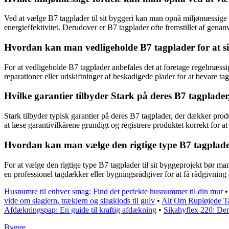
Ved at vælge B7 tagplader til sit byggeri kan man opnå miljømæssige f
energieffektivitet. Derudover er B7 tagplader ofte fremstillet af genan
Hvordan kan man vedligeholde B7 tagplader for at si
For at vedligeholde B7 tagplader anbefales det at foretage regelmæssig i
reparationer eller udskiftninger af beskadigede plader for at bevare tag
Hvilke garantier tilbyder Stark på deres B7 tagplade
Stark tilbyder typisk garantier på deres B7 tagplader, der dækker prod
at læse garantivilkårene grundigt og registrere produktet korrekt for 
Hvordan kan man vælge den rigtige type B7 tagplader 
For at vælge den rigtige type B7 tagplader til sit byggeprojekt bør ma
en professionel tagdækker eller bygningsrådgiver for at få rådgivning 
Husnumre til enhver smag: Find det perfekte husnummer til din mur
vide om slagjern, trækjern og slagklods til gulv
•
Alt Om Rupløjede T
Afdækningspap: En guide til kraftig afdækning
•
Sikahyflex 220: Den
Bygge