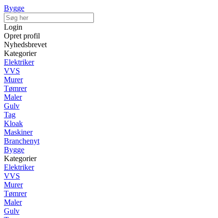
Bygge
Login
Opret profil
Nyhedsbrevet
Kategorier
Elektriker
VVS
Murer
Tømrer
Maler
Gulv
Tag
Kloak
Maskiner
Branchenyt
Bygge
Kategorier
Elektriker
VVS
Murer
Tømrer
Maler
Gulv