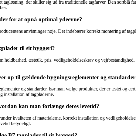
 tagløsning, der skiller sig ud fra traditionelle tagfarver. Den sortblå f
ber.
ader for at opnå optimal ydeevne?
ge producentens anvisninger nøje. Det indebærer korrekt montering af tag
lader til sit byggeri?
 holdbarhed, æstetik, pris, vedligeholdelseskrav og vejrbestandighed. De
ver op til gældende bygningsreglementer og standarder
eglementer og standarder, bør man vælge produkter, der er testet og certi
g installation af tagpladerne.
hvordan kan man forlænge deres levetid?
runder kvaliteten af materialerne, korrekt installation og vedligeholdel
etid betydeligt.
e B7 tagplader til sit byggeri?