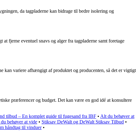
gningen, da tagpladerne kan bidrage til bedre isolering og
gt at fjerne eventuel snavs og alger fra tagpladerne samt foretage
ne kan variere afhængigt af produktet og producenten, så det er vigtigt
tetiske præferencer og budget. Det kan være en god idé at konsultere
d tilbud – En komplet guide til fugesand fra IBF
•
Alt du behøver at
 du behøver at vide
•
Stiksav DeWalt og DeWalt Stiksav Tilbud
•
m håndtag til vinduer
•