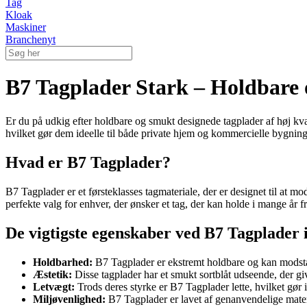
Tag
Kloak
Maskiner
Branchenyt
B7 Tagplader Stark – Holdbare 
Er du på udkig efter holdbare og smukt designede tagplader af høj kva
hvilket gør dem ideelle til både private hjem og kommercielle bygning
Hvad er B7 Tagplader?
B7 Tagplader er et førsteklasses tagmateriale, der er designet til at m
perfekte valg for enhver, der ønsker et tag, der kan holde i mange år 
De vigtigste egenskaber ved B7 Tagplader 
Holdbarhed:
B7 Tagplader er ekstremt holdbare og kan modstå 
Æstetik:
Disse tagplader har et smukt sortblåt udseende, der gi
Letvægt:
Trods deres styrke er B7 Tagplader lette, hvilket gør 
Miljøvenlighed:
B7 Tagplader er lavet af genanvendelige materia