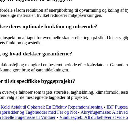
ordele såsom reduktion af energiforbrug til opvarmning og køling af by
vendelige materialer, hvilket reducerer miljøpåvirkningen.
kre deres optimale funktion og udseende?
nspektion af taget for eventuelle skader eller tegn på slid. Det er vigti
ets funktion og æstetik.
r, og hvad dækker garantierne?
uktionsfejl og mangler i en bestemt periode efter købsdatoen. Garantier
at kunne gøre brug af garantidækningen.
til sit specifikke byggeprojekt?
n overveje faktorer som tagets størrelse, taghældning, klimaforhold, æs
om valg af de mest egnede tagplader til projektet.
•
Kold Asfalt til Opkørsel: En Effektiv Reparationsløsning
•
IBF Fugesan
agbrædder og Tagbrædder med Fer og Not
•
Akrylfugemasse: Alt hvad
 Ideelle Fugemasse til Vinduer
•
Vinduesgreb: Alt du behøver at vide o