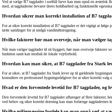
Ved at vælge B7 tagplader i sortblå farve kan man opnå en æstetisk flot
med, at tagpladerne bevarer deres holdbarhed og funktionelle egenska
Hvordan sikrer man korrekt installation af B7 tagpl
For at sikre korrekt installation af B7 tagplader er det vigtigt at føl
tætte samlinger for at undgå vandindtrængning.
Hvilke faktorer bør man overveje, når man vælger tagp
Når man vælger tagplader til sit byggeri, bør man overveje faktorer som
funktion samt kan modstå de lokale vejrforhold.
Hvordan kan man sikre, at B7 tagplader fra Stark le
For at sikre, at B7 tagplader fra Stark lever op til gældende bygningsr
konsultere en professionel bygningsrådgiver for at sikre korrekt valg o
Hvad er den forventede levetid for B7 tagplader, og 
Den forventede levetid for B7 tagplader afhænger af flere faktorer, he
ved behov og sikre korrekt dræning kan man forlænge tagpladernes lev
Hvilke miljømæssige fordele kan man opnå ved at vælg