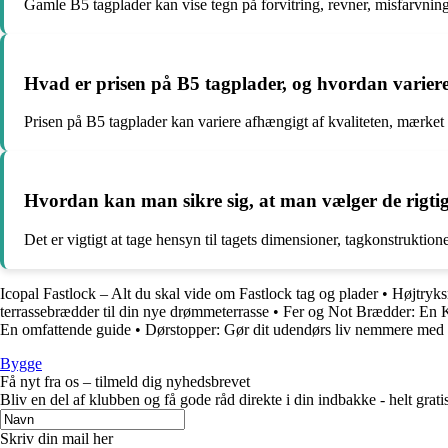
Gamle B5 tagplader kan vise tegn på forvitring, revner, misfarvning 
Hvad er prisen på B5 tagplader, og hvordan varier
Prisen på B5 tagplader kan variere afhængigt af kvaliteten, mærket o
Hvordan kan man sikre sig, at man vælger de rigtige
Det er vigtigt at tage hensyn til tagets dimensioner, tagkonstruktio
Icopal Fastlock – Alt du skal vide om Fastlock tag og plader
•
Højtryks
terrassebrædder til din nye drømmeterrasse
•
Fer og Not Brædder: En 
En omfattende guide
•
Dørstopper: Gør dit udendørs liv nemmere med d
Bygge
Få nyt fra os – tilmeld dig nyhedsbrevet
Bliv en del af klubben og få gode råd direkte i din indbakke - helt gratis
Skriv din mail her