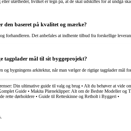
eller utætheder, hvilket er tegn på, at de skal udskiftes for at undgå s
er den baseret på kvalitet og mærke?
g forhandleren. Det anbefales at indhente tilbud fra forskellige leverand
 tagplader mål til sit byggeprojekt?
nen og bygningens arkitektur, når man vælger de rigtige tagplader mål for
renser: Din ultimative guide til valg og brug
•
Alt du behøver at vide o
Komplet Guide
•
Makita Plæneklipper: Alt om de Bedste Modeller og T
e rette dørholdere
•
Guide til Retteskinne og Retholt i Byggeri
•
.