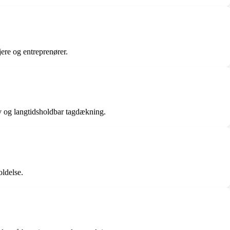
jere og entreprenører.
iv og langtidsholdbar tagdækning.
oldelse.