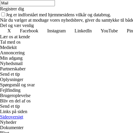
Registrer dig
Jeg er indforstået med hjemmesidens vilkår og databrug.
Når du vælger at modtage vores nyhedsbrev, giver du samtykke til både v
Del og vær venlig
X
Facebook
Instagram
LinkedIn
YouTube
Pin
Lær os at kende
Tal med os
Mediekit
Annoncering
Min adgang
Nyhedsmail
Partnerskaber
Send et tip
Oplysninger
Spørgsmål og svar
Fejlfinding
Brugeroplevelse
Bliv en del af os
Send et tip
Links på siden
Sideoversigt
Nyheder
Dokumenter
Blog