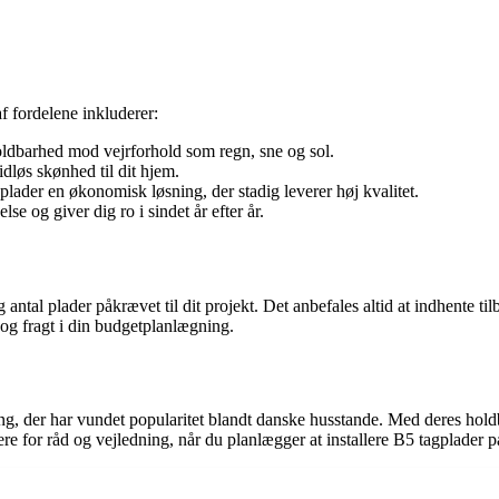
af fordelene inkluderer:
oldbarhed mod vejrforhold som regn, sne og sol.
dløs skønhed til dit hjem.
ader en økonomisk løsning, der stadig leverer høj kvalitet.
e og giver dig ro i sindet år efter år.
antal plader påkrævet til dit projekt. Det anbefales altid at indhente til
 og fragt i din budgetplanlægning.
ning, der har vundet popularitet blandt danske husstande. Med deres hold
ere for råd og vejledning, når du planlægger at installere B5 tagplader p