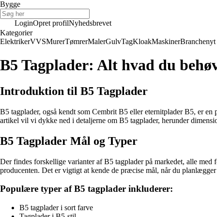
Bygge
Login
Opret profil
Nyhedsbrevet
Kategorier
Elektriker
VVS
Murer
Tømrer
Maler
Gulv
Tag
Kloak
Maskiner
Branchenyt
B5 Tagplader: Alt hvad du behøv
Introduktion til B5 Tagplader
B5 tagplader, også kendt som Cembrit B5 eller eternitplader B5, er en 
artikel vil vi dykke ned i detaljerne om B5 tagplader, herunder dimension
B5 Tagplader Mål og Typer
Der findes forskellige varianter af B5 tagplader på markedet, alle med
producenten. Det er vigtigt at kende de præcise mål, når du planlægger di
Populære typer af B5 tagplader inkluderer:
B5 tagplader i sort farve
Tagplader i B5-stil