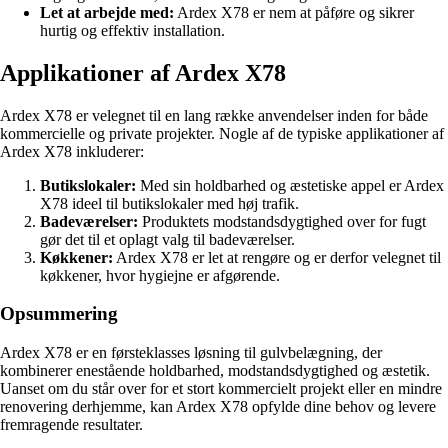
Let at arbejde med:
Ardex X78 er nem at påføre og sikrer
hurtig og effektiv installation.
Applikationer af Ardex X78
Ardex X78 er velegnet til en lang række anvendelser inden for både
kommercielle og private projekter. Nogle af de typiske applikationer af
Ardex X78 inkluderer:
Butikslokaler:
Med sin holdbarhed og æstetiske appel er Ardex
X78 ideel til butikslokaler med høj trafik.
Badeværelser:
Produktets modstandsdygtighed over for fugt
gør det til et oplagt valg til badeværelser.
Køkkener:
Ardex X78 er let at rengøre og er derfor velegnet til
køkkener, hvor hygiejne er afgørende.
Opsummering
Ardex X78 er en førsteklasses løsning til gulvbelægning, der
kombinerer enestående holdbarhed, modstandsdygtighed og æstetik.
Uanset om du står over for et stort kommercielt projekt eller en mindre
renovering derhjemme, kan Ardex X78 opfylde dine behov og levere
fremragende resultater.