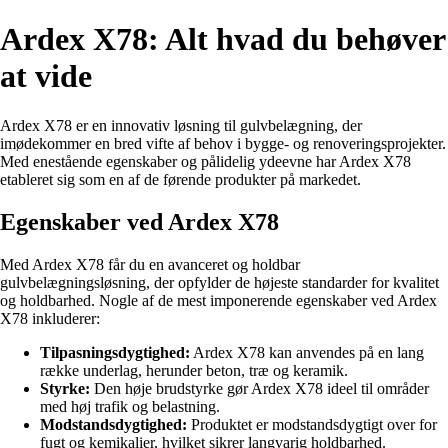
Ardex X78: Alt hvad du behøver
at vide
Ardex X78 er en innovativ løsning til gulvbelægning, der
imødekommer en bred vifte af behov i bygge- og renoveringsprojekter.
Med enestående egenskaber og pålidelig ydeevne har Ardex X78
etableret sig som en af de førende produkter på markedet.
Egenskaber ved Ardex X78
Med Ardex X78 får du en avanceret og holdbar
gulvbelægningsløsning, der opfylder de højeste standarder for kvalitet
og holdbarhed. Nogle af de mest imponerende egenskaber ved Ardex
X78 inkluderer:
Tilpasningsdygtighed:
Ardex X78 kan anvendes på en lang
række underlag, herunder beton, træ og keramik.
Styrke:
Den høje brudstyrke gør Ardex X78 ideel til områder
med høj trafik og belastning.
Modstandsdygtighed:
Produktet er modstandsdygtigt over for
fugt og kemikalier, hvilket sikrer langvarig holdbarhed.