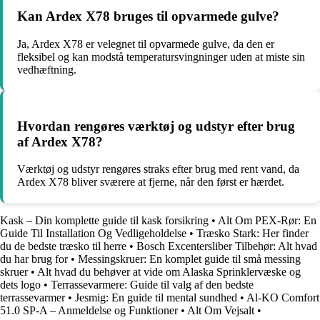
Kan Ardex X78 bruges til opvarmede gulve?
Ja, Ardex X78 er velegnet til opvarmede gulve, da den er
fleksibel og kan modstå temperatursvingninger uden at miste sin
vedhæftning.
Hvordan rengøres værktøj og udstyr efter brug
af Ardex X78?
Værktøj og udstyr rengøres straks efter brug med rent vand, da
Ardex X78 bliver sværere at fjerne, når den først er hærdet.
Kask – Din komplette guide til kask forsikring
•
Alt Om PEX-Rør: En
Guide Til Installation Og Vedligeholdelse
•
Træsko Stark: Her finder
du de bedste træsko til herre
•
Bosch Excentersliber Tilbehør: Alt hvad
du har brug for
•
Messingskruer: En komplet guide til små messing
skruer
•
Alt hvad du behøver at vide om Alaska Sprinklervæske og
dets logo
•
Terrassevarmere: Guide til valg af den bedste
terrassevarmer
•
Jesmig: En guide til mental sundhed
•
Al-KO Comfort
51.0 SP-A – Anmeldelse og Funktioner
•
Alt Om Vejsalt
•