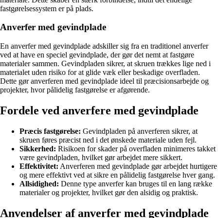
fastgørelsessystem er på plads.
Anverfer med gevindplade
En anverfer med gevindplade adskiller sig fra en traditionel anverfer
ved at have en speciel gevindplade, der gør det nemt at fastgøre
materialer sammen. Gevindpladen sikrer, at skruen trækkes lige ned i
materialet uden risiko for at glide væk eller beskadige overfladen.
Dette gør anverferen med gevindplade ideel til præcisionsarbejde og
projekter, hvor pålidelig fastgørelse er afgørende.
Fordele ved anverfere med gevindplade
Præcis fastgørelse:
Gevindpladen på anverferen sikrer, at
skruen føres præcist ned i det ønskede materiale uden fejl.
Sikkerhed:
Risikoen for skader på overfladen minimeres takket
være gevindpladen, hvilket gør arbejdet mere sikkert.
Effektivitet:
Anverferen med gevindplade gør arbejdet hurtigere
og mere effektivt ved at sikre en pålidelig fastgørelse hver gang.
Allsidighed:
Denne type anverfer kan bruges til en lang række
materialer og projekter, hvilket gør den alsidig og praktisk.
Anvendelser af anverfer med gevindplade