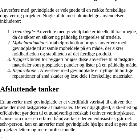
Anverfere med gevindplade er velegnede til en række forskellige
opgaver og projekter. Nogle af de mest almindelige anvendelser
inkluderer:
Træarbejde:
Anverfere med gevindplade er ideelle til træarbejde,
da de sikrer en sikker og pålidelig fastgørelse af trædele.
Møbelproduktion:
I møbelproduktion bruges anverfere med
gevindplade til at samle møbeldele på en måde, der sikrer
holdbarheden og stabiliteten af det færdige produkt.
Byggeri:
Inden for byggeri bruges disse anverfere til at fastgøre
materialer som gipsplader, paneler og lister på en pålidelig måde.
Reparationer:
Anverfere med gevindplade er nyttige til hurtige
reparationer af små skader og løse dele i forskellige materialer.
Afsluttende tanker
En anverfer med gevindplade er et værdifuldt værktøj til enhver, der
arbejder med fastgørelse af materialer. Deres nøjagtighed, sikkerhed og
effektivitet gør dem til et uundværligt redskab i enhver værktøjskasse.
Uanset om du er en erfaren håndværker eller en entusiastisk gør-det-
selv-person, kan en anverfer med gevindplade hjælpe med at gøre dine
projekter lettere og mere professionelle.