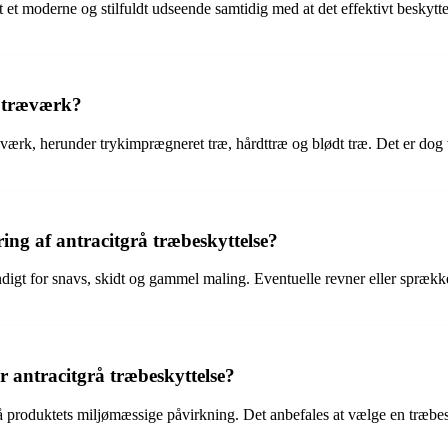
et et moderne og stilfuldt udseende samtidig med at det effektivt besk
r træværk?
ærk, herunder trykimprægneret træ, hårdttræ og blødt træ. Det er dog vigt
ng af antracitgrå træbeskyttelse?
digt for snavs, skidt og gammel maling. Eventuelle revner eller sprækker 
 antracitgrå træbeskyttelse?
roduktets miljømæssige påvirkning. Det anbefales at vælge en træbeskyt