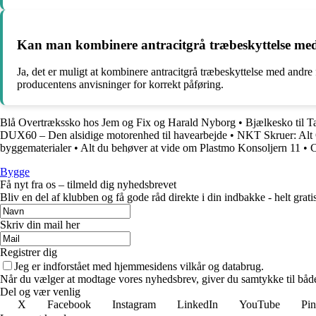
Kan man kombinere antracitgrå træbeskyttelse med
Ja, det er muligt at kombinere antracitgrå træbeskyttelse med andre f
producentens anvisninger for korrekt påføring.
Blå Overtrækssko hos Jem og Fix og Harald Nyborg
•
Bjælkesko til T
DUX60 – Den alsidige motorenhed til havearbejde
•
NKT Skruer: Alt
byggematerialer
•
Alt du behøver at vide om Plastmo Konsoljern 11
•
C
Bygge
Få nyt fra os – tilmeld dig nyhedsbrevet
Bliv en del af klubben og få gode råd direkte i din indbakke - helt gratis
Skriv din mail her
Registrer dig
Jeg er indforstået med hjemmesidens vilkår og databrug.
Når du vælger at modtage vores nyhedsbrev, giver du samtykke til både v
Del og vær venlig
X
Facebook
Instagram
LinkedIn
YouTube
Pin