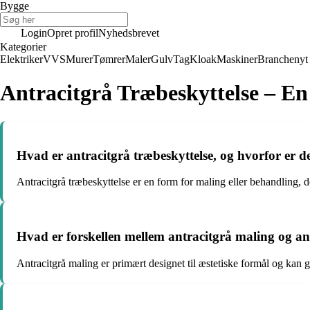
Bygge
Login
Opret profil
Nyhedsbrevet
Kategorier
Elektriker
VVS
Murer
Tømrer
Maler
Gulv
Tag
Kloak
Maskiner
Branchenyt
Antracitgrå Træbeskyttelse – En
Hvad er antracitgrå træbeskyttelse, og hvorfor er d
Antracitgrå træbeskyttelse er en form for maling eller behandling, d
Hvad er forskellen mellem antracitgrå maling og an
Antracitgrå maling er primært designet til æstetiske formål og kan gi