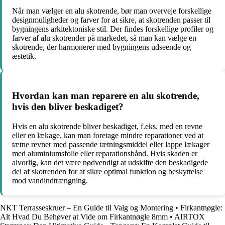
Når man vælger en alu skotrende, bør man overveje forskellige
designmuligheder og farver for at sikre, at skotrenden passer til
bygningens arkitektoniske stil. Der findes forskellige profiler og
farver af alu skotrender på markedet, så man kan vælge en
skotrende, der harmonerer med bygningens udseende og
æstetik.
Hvordan kan man reparere en alu skotrende,
hvis den bliver beskadiget?
Hvis en alu skotrende bliver beskadiget, f.eks. med en revne
eller en lækage, kan man foretage mindre reparationer ved at
tætne revner med passende tætningsmiddel eller lappe lækager
med aluminiumsfolie eller reparationsbånd. Hvis skaden er
alvorlig, kan det være nødvendigt at udskifte den beskadigede
del af skotrenden for at sikre optimal funktion og beskyttelse
mod vandindtrængning.
NKT Terrasseskruer – En Guide til Valg og Montering
•
Firkantnøgle:
Alt Hvad Du Behøver at Vide om Firkantnøgle 8mm
•
AIRTOX