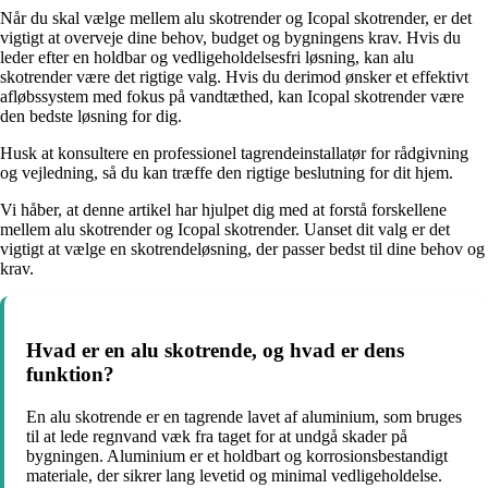
Når du skal vælge mellem alu skotrender og Icopal skotrender, er det
vigtigt at overveje dine behov, budget og bygningens krav. Hvis du
leder efter en holdbar og vedligeholdelsesfri løsning, kan alu
skotrender være det rigtige valg. Hvis du derimod ønsker et effektivt
afløbssystem med fokus på vandtæthed, kan Icopal skotrender være
den bedste løsning for dig.
Husk at konsultere en professionel tagrendeinstallatør for rådgivning
og vejledning, så du kan træffe den rigtige beslutning for dit hjem.
Vi håber, at denne artikel har hjulpet dig med at forstå forskellene
mellem alu skotrender og Icopal skotrender. Uanset dit valg er det
vigtigt at vælge en skotrendeløsning, der passer bedst til dine behov og
krav.
Hvad er en alu skotrende, og hvad er dens
funktion?
En alu skotrende er en tagrende lavet af aluminium, som bruges
til at lede regnvand væk fra taget for at undgå skader på
bygningen. Aluminium er et holdbart og korrosionsbestandigt
materiale, der sikrer lang levetid og minimal vedligeholdelse.