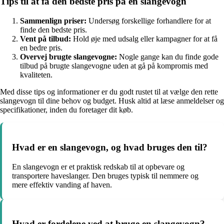
Tips til at få den bedste pris på en slangevogn
Sammenlign priser:
Undersøg forskellige forhandlere for at
finde den bedste pris.
Vent på tilbud:
Hold øje med udsalg eller kampagner for at få
en bedre pris.
Overvej brugte slangevogne:
Nogle gange kan du finde gode
tilbud på brugte slangevogne uden at gå på kompromis med
kvaliteten.
Med disse tips og informationer er du godt rustet til at vælge den rette
slangevogn til dine behov og budget. Husk altid at læse anmeldelser og
specifikationer, inden du foretager dit køb.
Hvad er en slangevogn, og hvad bruges den til?
En slangevogn er et praktisk redskab til at opbevare og
transportere haveslanger. Den bruges typisk til nemmere og
mere effektiv vanding af haven.
Hvad er fordelene ved at bruge en slangevogn?