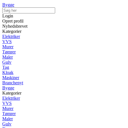
Bygge
Login
Opret profil
Nyhedsbrevet
Kategorier
Elektriker
VVS
Murer
Tømrer
Maler
Gulv
Tag
Kloak
Maskiner
Branchenyt
Bygge
Kategorier
Elektriker
VVS
Murer
Tømrer
Maler
Gulv