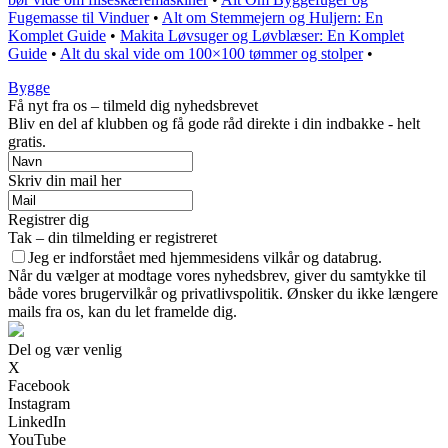
Fugemasse til Vinduer
•
Alt om Stemmejern og Huljern: En
Komplet Guide
•
Makita Løvsuger og Løvblæser: En Komplet
Guide
•
Alt du skal vide om 100×100 tømmer og stolper
•
Bygge
Få nyt fra os – tilmeld dig nyhedsbrevet
Bliv en del af klubben og få gode råd direkte i din indbakke - helt
gratis.
Skriv din mail her
Registrer dig
Tak – din tilmelding er registreret
Jeg er indforstået med hjemmesidens vilkår og databrug.
Når du vælger at modtage vores nyhedsbrev, giver du samtykke til
både vores brugervilkår og privatlivspolitik. Ønsker du ikke længere
mails fra os, kan du let framelde dig.
Del og vær venlig
X
Facebook
Instagram
LinkedIn
YouTube