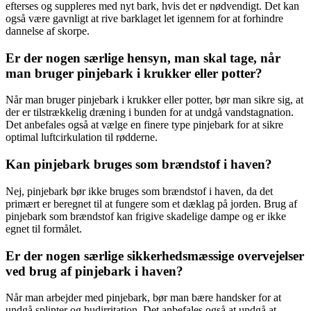
efterses og suppleres med nyt bark, hvis det er nødvendigt. Det kan
også være gavnligt at rive barklaget let igennem for at forhindre
dannelse af skorpe.
Er der nogen særlige hensyn, man skal tage, når
man bruger pinjebark i krukker eller potter?
Når man bruger pinjebark i krukker eller potter, bør man sikre sig, at
der er tilstrækkelig dræning i bunden for at undgå vandstagnation.
Det anbefales også at vælge en finere type pinjebark for at sikre
optimal luftcirkulation til rødderne.
Kan pinjebark bruges som brændstof i haven?
Nej, pinjebark bør ikke bruges som brændstof i haven, da det
primært er beregnet til at fungere som et dæklag på jorden. Brug af
pinjebark som brændstof kan frigive skadelige dampe og er ikke
egnet til formålet.
Er der nogen særlige sikkerhedsmæssige overvejelser
ved brug af pinjebark i haven?
Når man arbejder med pinjebark, bør man bære handsker for at
undgå splinter og hudirritation. Det anbefales også at undgå at