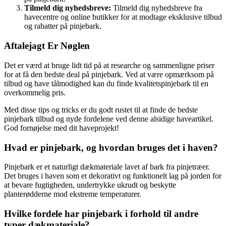
Tilmeld dig nyhedsbreve:
Tilmeld dig nyhedsbreve fra
havecentre og online butikker for at modtage eksklusive tilbud
og rabatter på pinjebark.
Aftalejagt Er Nøglen
Det er værd at bruge lidt tid på at researche og sammenligne priser
for at få den bedste deal på pinjebark. Ved at være opmærksom på
tilbud og have tålmodighed kan du finde kvalitetspinjebark til en
overkommelig pris.
Med disse tips og tricks er du godt rustet til at finde de bedste
pinjebark tilbud og nyde fordelene ved denne alsidige haveartikel.
God fornøjelse med dit haveprojekt!
Hvad er pinjebark, og hvordan bruges det i haven?
Pinjebark er et naturligt dækmateriale lavet af bark fra pinjetræer.
Det bruges i haven som et dekorativt og funktionelt lag på jorden for
at bevare fugtigheden, undertrykke ukrudt og beskytte
planterødderne mod ekstreme temperaturer.
Hvilke fordele har pinjebark i forhold til andre
typer dækmateriale?