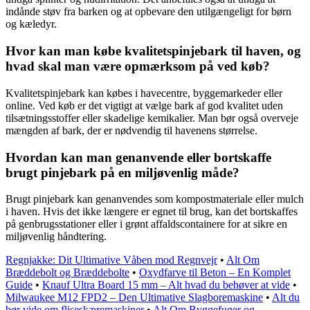
indånde støv fra barken og at opbevare den utilgængeligt for børn
og kæledyr.
Hvor kan man købe kvalitetspinjebark til haven, og
hvad skal man være opmærksom på ved køb?
Kvalitetspinjebark kan købes i havecentre, byggemarkeder eller
online. Ved køb er det vigtigt at vælge bark af god kvalitet uden
tilsætningsstoffer eller skadelige kemikalier. Man bør også overveje
mængden af bark, der er nødvendig til havenens størrelse.
Hvordan kan man genanvende eller bortskaffe
brugt pinjebark på en miljøvenlig måde?
Brugt pinjebark kan genanvendes som kompostmateriale eller mulch
i haven. Hvis det ikke længere er egnet til brug, kan det bortskaffes
på genbrugsstationer eller i grønt affaldscontainere for at sikre en
miljøvenlig håndtering.
Regnjakke: Dit Ultimative Våben mod Regnvejr
•
Alt Om
Bræddebolt og Bræddebolte
•
Oxydfarve til Beton – En Komplet
Guide
•
Knauf Ultra Board 15 mm – Alt hvad du behøver at vide
•
Milwaukee M12 FPD2 – Den Ultimative Slagboremaskine
•
Alt du
bør vide om fliseskæremaskiner
•
Alt Om Byggefuger og