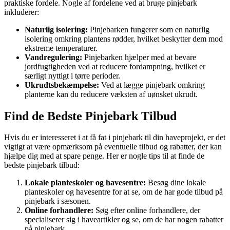
praktiske fordele. Nogle af fordelene ved at bruge pinjebark
inkluderer:
Naturlig isolering:
Pinjebarken fungerer som en naturlig
isolering omkring plantens rødder, hvilket beskytter dem mod
ekstreme temperaturer.
Vandregulering:
Pinjebarken hjælper med at bevare
jordfugtigheden ved at reducere fordampning, hvilket er
særligt nyttigt i tørre perioder.
Ukrudtsbekæmpelse:
Ved at lægge pinjebark omkring
planterne kan du reducere væksten af uønsket ukrudt.
Find de Bedste Pinjebark Tilbud
Hvis du er interesseret i at få fat i pinjebark til din haveprojekt, er det
vigtigt at være opmærksom på eventuelle tilbud og rabatter, der kan
hjælpe dig med at spare penge. Her er nogle tips til at finde de
bedste pinjebark tilbud:
Lokale planteskoler og havesentre:
Besøg dine lokale
planteskoler og havesentre for at se, om de har gode tilbud på
pinjebark i sæsonen.
Online forhandlere:
Søg efter online forhandlere, der
specialiserer sig i haveartikler og se, om de har nogen rabatter
på pinjebark.