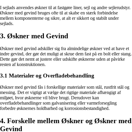
I sejlads anvendes øskner til at fastgøre liner, sejl og andre sejlerudstyr.
Øskner med gevind bruges ofte til at skabe en stærk forbindelse
mellem komponenterne og sikre, at alt er sikkert og stabilt under
sejlads.
3. Øskner med Gevind
Øskner med gevind adskiller sig fra almindelige øskner ved at have et
indre gevind, der gør det muligt at skrue dem fast på en bolt eller stang.
Dette gør det nemt at justere eller udskifte øsknerne uden at påvirke
resten af konstruktionen.
3.1 Materialer og Overfladebehandling
Øskner med gevind fås i forskellige materialer som stål, rustfrit stål og
messing. Det er vigtigt at vælge det rigtige materiale afhængigt af
miljøet, hvor øsknerne vil blive brugt. Derudover kan
overfladebehandlinger som galvanisering eller varmeforsegling
forbedre øsknernes holdbarhed og korrosionsbestandighed.
4. Forskelle mellem Øskner og Øskner med
Gevind