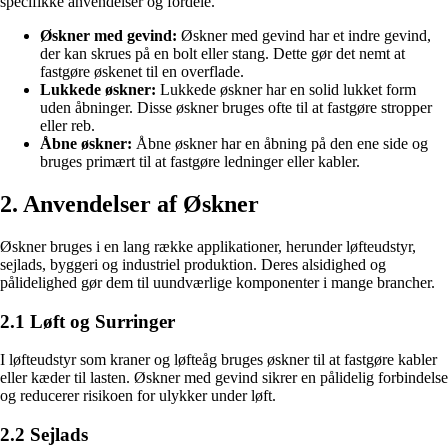
specifikke anvendelser og fordele.
Øskner med gevind:
Øskner med gevind har et indre gevind,
der kan skrues på en bolt eller stang. Dette gør det nemt at
fastgøre øskenet til en overflade.
Lukkede øskner:
Lukkede øskner har en solid lukket form
uden åbninger. Disse øskner bruges ofte til at fastgøre stropper
eller reb.
Åbne øskner:
Åbne øskner har en åbning på den ene side og
bruges primært til at fastgøre ledninger eller kabler.
2. Anvendelser af Øskner
Øskner bruges i en lang række applikationer, herunder løfteudstyr,
sejlads, byggeri og industriel produktion. Deres alsidighed og
pålidelighed gør dem til uundværlige komponenter i mange brancher.
2.1 Løft og Surringer
I løfteudstyr som kraner og løfteåg bruges øskner til at fastgøre kabler
eller kæder til lasten. Øskner med gevind sikrer en pålidelig forbindelse
og reducerer risikoen for ulykker under løft.
2.2 Sejlads