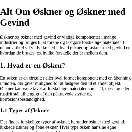
Alt Om Øskner og Øskner med
Gevind
Øskner og øskner med gevind er vigtige komponenter i mange
industrier og bruges til at forene og fastgøre forskellige materialer. I
denne artikel vil vi dykke ned i, hvad øskner og øskner med gevind er,
hvordan de bruges, og hvilke forskelle der er mellem dem.
1. Hvad er en Øsken?
En øsken er en cirkulær eller oval formet komponent med en åbenning
i midten, der giver mulighed for at fastgøre den til et andet objekt.
Øskner kan være lavet af forskellige materialer som stål, messing eller
rustfrit stål afhængigt af den påkrævede styrke og
korrosionsbestandighed.
1.1 Typer af Øskner
Der findes forskellige typer af øskner, herunder øskner med gevind,
lukkede øskner og åbne øskner. Hver type øsken har sine egne