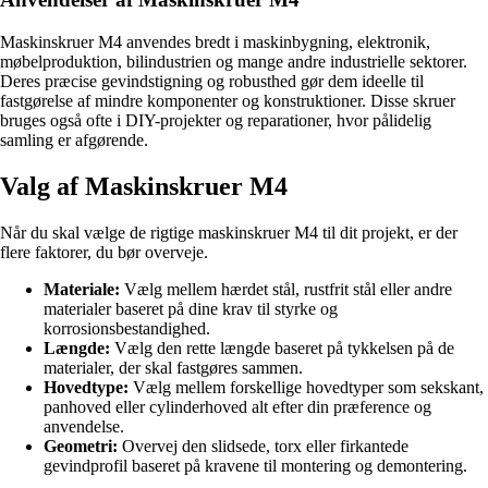
Maskinskruer M4 anvendes bredt i maskinbygning, elektronik,
møbelproduktion, bilindustrien og mange andre industrielle sektorer.
Deres præcise gevindstigning og robusthed gør dem ideelle til
fastgørelse af mindre komponenter og konstruktioner. Disse skruer
bruges også ofte i DIY-projekter og reparationer, hvor pålidelig
samling er afgørende.
Valg af Maskinskruer M4
Når du skal vælge de rigtige maskinskruer M4 til dit projekt, er der
flere faktorer, du bør overveje.
Materiale:
Vælg mellem hærdet stål, rustfrit stål eller andre
materialer baseret på dine krav til styrke og
korrosionsbestandighed.
Længde:
Vælg den rette længde baseret på tykkelsen på de
materialer, der skal fastgøres sammen.
Hovedtype:
Vælg mellem forskellige hovedtyper som sekskant,
panhoved eller cylinderhoved alt efter din præference og
anvendelse.
Geometri:
Overvej den slidsede, torx eller firkantede
gevindprofil baseret på kravene til montering og demontering.