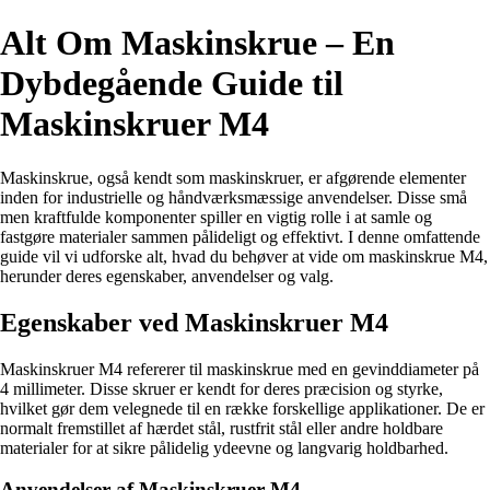
Alt Om Maskinskrue – En
Dybdegående Guide til
Maskinskruer M4
Maskinskrue, også kendt som maskinskruer, er afgørende elementer
inden for industrielle og håndværksmæssige anvendelser. Disse små
men kraftfulde komponenter spiller en vigtig rolle i at samle og
fastgøre materialer sammen pålideligt og effektivt. I denne omfattende
guide vil vi udforske alt, hvad du behøver at vide om maskinskrue M4,
herunder deres egenskaber, anvendelser og valg.
Egenskaber ved Maskinskruer M4
Maskinskruer M4 refererer til maskinskrue med en gevinddiameter på
4 millimeter. Disse skruer er kendt for deres præcision og styrke,
hvilket gør dem velegnede til en række forskellige applikationer. De er
normalt fremstillet af hærdet stål, rustfrit stål eller andre holdbare
materialer for at sikre pålidelig ydeevne og langvarig holdbarhed.
Anvendelser af Maskinskruer M4