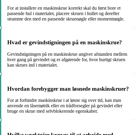
For at installere en maskinskrue korrekt skal du først bore et
passende hul i materialet, placere skruen i hullet og derefter
stramme den med en passende skruenøgle eller momentnøgle.
Hvad er gevindstigningen på en maskinskrue?
Gevindstigningen på en maskinskrue angiver afstanden mellem
hver gang på gevindet og er afgørende for, hvor hurtigt skruen
kan skrues ind i materialet.
Hvordan forebygger man løsnede maskinskruer?
For at forhindre maskinskrue i at løsne sig over tid, kan man
anvende en låsemøtrik eller en trådforsegler på gevindet eller
bruge en skrue med selvblokerende egenskaber.
Hvilke værktøjer kræves til at arbejde med