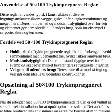
Anvendelse af 50×100 Trykimprægneret Reglar
Disse reglar anvendes typisk i konstruktion af diverse
bygningsstrukturer såsom vægge, gulve, lofter, tagkonstruktioner og
meget mere. Deres holdbarhed og modstandsdygtighed over for vejr
og elementer gør dem ideelle til udendørs brug, som for eksempel i
carporte, skure og terrasser.
Fordele ved 50×100 Trykimprægneret Reglar
Holdbarhed:
Trykimprægnerede reglar har en forlænget levetid
sammenlignet med ubehandlet træ, hvilket sikrer langvarig brug.
Modstandsdygtighed:
De er modstandsdygtige over for råd,
svamp og skadedyr, hvilket bevarer deres strukturelle integritet.
Velegnet til udendørs brug:
Deres evne til at modstå fugt og
vejr gør dem ideelle til udendørs konstruktioner.
Opsætning af 50×100 Trykimprægneret
Reglar
Når du arbejder med 50×100 trykimprægnerede reglar, er det vigtigt at
sikre korrekt installation for at opnå optimale resultater. Det anbefales
at følge producentens anvisninger og sørge for korrekt afstand mellem