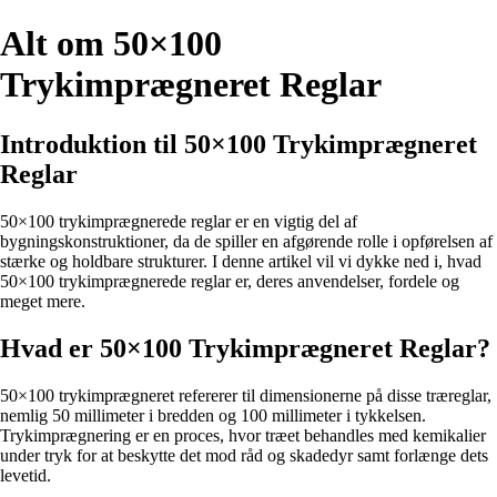
Alt om 50×100
Trykimprægneret Reglar
Introduktion til 50×100 Trykimprægneret
Reglar
50×100 trykimprægnerede reglar er en vigtig del af
bygningskonstruktioner, da de spiller en afgørende rolle i opførelsen af
stærke og holdbare strukturer. I denne artikel vil vi dykke ned i, hvad
50×100 trykimprægnerede reglar er, deres anvendelser, fordele og
meget mere.
Hvad er 50×100 Trykimprægneret Reglar?
50×100 trykimprægneret refererer til dimensionerne på disse træreglar,
nemlig 50 millimeter i bredden og 100 millimeter i tykkelsen.
Trykimprægnering er en proces, hvor træet behandles med kemikalier
under tryk for at beskytte det mod råd og skadedyr samt forlænge dets
levetid.