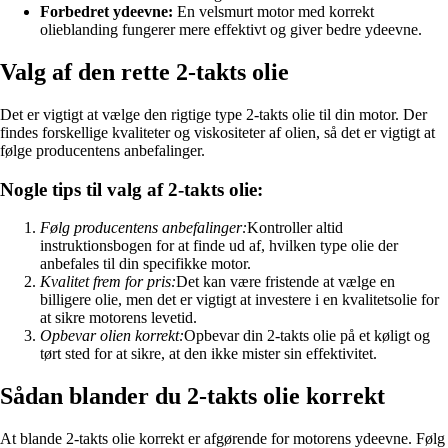
Forbedret ydeevne:
En velsmurt motor med korrekt
olieblanding fungerer mere effektivt og giver bedre ydeevne.
Valg af den rette 2-takts olie
Det er vigtigt at vælge den rigtige type 2-takts olie til din motor. Der
findes forskellige kvaliteter og viskositeter af olien, så det er vigtigt at
følge producentens anbefalinger.
Nogle tips til valg af 2-takts olie:
Følg producentens anbefalinger:
Kontroller altid
instruktionsbogen for at finde ud af, hvilken type olie der
anbefales til din specifikke motor.
Kvalitet frem for pris:
Det kan være fristende at vælge en
billigere olie, men det er vigtigt at investere i en kvalitetsolie for
at sikre motorens levetid.
Opbevar olien korrekt:
Opbevar din 2-takts olie på et køligt og
tørt sted for at sikre, at den ikke mister sin effektivitet.
Sådan blander du 2-takts olie korrekt
At blande 2-takts olie korrekt er afgørende for motorens ydeevne. Følg