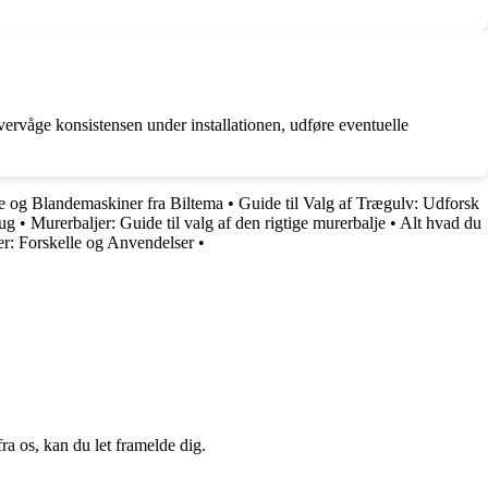
 overvåge konsistensen under installationen, udføre eventuelle
 og Blandemaskiner fra Biltema
•
Guide til Valg af Trægulv: Udforsk
rug
•
Murerbaljer: Guide til valg af den rigtige murerbalje
•
Alt hvad du
r: Forskelle og Anvendelser
•
a os, kan du let framelde dig.