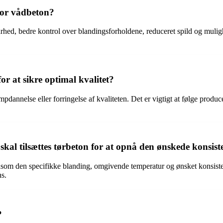
 for vådbeton?
rhed, bedre kontrol over blandingsforholdene, reduceret spild og mulig
r at sikre optimal kvalitet?
pdannelse eller forringelse af kvaliteten. Det er vigtigt at følge produ
al tilsættes tørbeton for at opnå den ønskede konsist
åsom den specifikke blanding, omgivende temperatur og ønsket konsisten
ns.
?