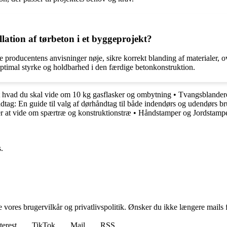
lation af tørbeton i et byggeprojekt?
følge producentens anvisninger nøje, sikre korrekt blanding af materialer,
optimal styrke og holdbarhed i den færdige betonkonstruktion.
 hvad du skal vide om 10 kg gasflasker og ombytning
•
Tvangsblandere
tag: En guide til valg af dørhåndtag til både indendørs og udendørs b
r at vide om spærtræ og konstruktionstræ
•
Håndstamper og Jordstampe
.
ores brugervilkår og privatlivspolitik. Ønsker du ikke længere mails fr
terest
TikTok
Mail
RSS