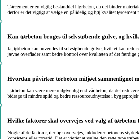
Tørcement er en vigtig bestanddel i tørbeton, da det binder materi
derfor er det vigtigt at vælge en pålidelig og høj kvalitet tørcement 
Kan tørbeton bruges til selvstøbende gulve, og hvilke
Ja, tørbeton kan anvendes til selvstøbende gulve, hvilket kan redu
jævne overflader samt bedre kontrol over kvaliteten af det færdige 
Hvordan påvirker tørbeton miljøet sammenlignet 
Tørbeton kan være mere miljøvenlig end vådbeton, da det reducere
bidrage til mindre spild og bedre ressourceudnyttelse i byggeprojekt
Hvilke faktorer skal overvejes ved valg af tørbeton t
Nogle af de faktorer, der bør overvejes, inkluderer betonens styrke
konsistens eller tørretid. Det er vigtigt at vælge den rette type tørbe