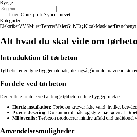
Bygge
Login
Opret profil
Nyhedsbrevet
Kategorier
Elektriker
VVS
Murer
Tømrer
Maler
Gulv
Tag
Kloak
Maskiner
Branchenyt
Alt hvad du skal vide om tørbet
Introduktion til tørbeton
Tørbeton er en type byggemateriale, der også går under navnene tør ceme
Fordele ved tørbeton
Der er flere fordele ved at bruge tørbeton i dine byggeprojekter:
Hurtig installation:
Tørbeton kræver ikke vand, hvilket betyder
Præcis dosering:
Du kan nemt måle og styre mængden af tørbeton
Miljøvenlig:
Tørbeton producerer mindre affald end traditionel 
Anvendelsesmuligheder