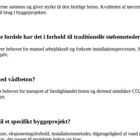
alerne sammen og giver styrke til den færdige beton. Kvaliteten af tørc
til brug i byggeprojekter.
 fordele har det i forhold til traditionelle støbemetode
cere behovet for manuel arbejdskraft og forkorte installationsprocessen
gulv.
med vådbeton?
r behovet for transport af færdigblandet beton og dermed mindsker C
er.
il et specifikt byggeprojekt?
krav, eksponeringsforhold, installationsmetoder, tilgængelighed af vand
ton, der passer til projektets behov og krav.