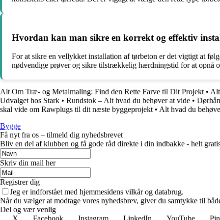
Hvordan kan man sikre en korrekt og effektiv instal
For at sikre en vellykket installation af tørbeton er det vigtigt at 
nødvendige prøver og sikre tilstrækkelig hærdningstid for at opnå 
Alt Om Træ- og Metalmaling: Find den Rette Farve til Dit Projekt
•
Alt
Udvalget hos Stark
•
Rundstok – Alt hvad du behøver at vide
•
Dørhånd
skal vide om Rawplugs til dit næste byggeprojekt
•
Alt hvad du behøve
Bygge
Få nyt fra os – tilmeld dig nyhedsbrevet
Bliv en del af klubben og få gode råd direkte i din indbakke - helt gratis
Skriv din mail her
Registrer dig
Jeg er indforstået med hjemmesidens vilkår og databrug.
Når du vælger at modtage vores nyhedsbrev, giver du samtykke til både v
Del og vær venlig
X
Facebook
Instagram
LinkedIn
YouTube
Pin