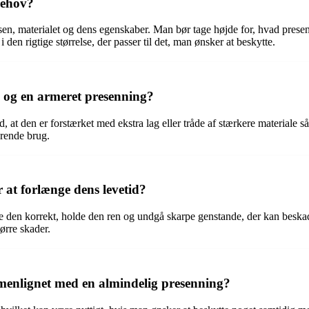
behov?
elsen, materialet og dens egenskaber. Man bør tage højde for, hvad pre
 den rigtige størrelse, der passer til det, man ønsker at beskytte.
g og en armeret presenning?
, at den er forstærket med ekstra lag eller tråde af stærkere materiale 
arende brug.
at forlænge dens levetid?
are den korrekt, holde den ren og undgå skarpe genstande, der kan besk
tørre skader.
menlignet med en almindelig presenning?