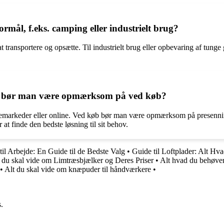
formål, f.eks. camping eller industrielt brug?
 transportere og opsætte. Til industrielt brug eller opbevaring af tunge
ad bør man være opmærksom på ved køb?
ggemarkeder eller online. Ved køb bør man være opmærksom på presenning
at finde den bedste løsning til sit behov.
il Arbejde: En Guide til de Bedste Valg
•
Guide til Loftplader: Alt Hv
 du skal vide om Limtræsbjælker og Deres Priser
•
Alt hvad du behøver 
•
Alt du skal vide om knæpuder til håndværkere
•
.