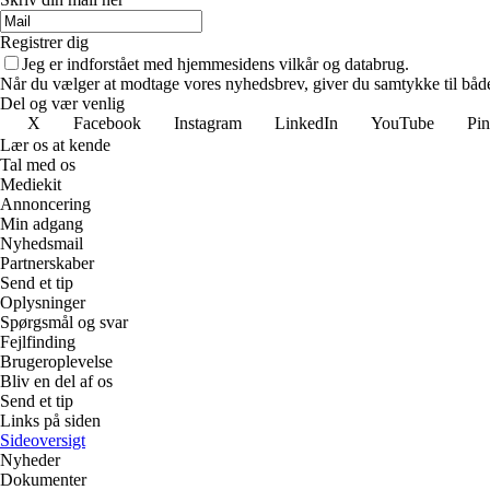
Registrer dig
Jeg er indforstået med hjemmesidens vilkår og databrug.
Når du vælger at modtage vores nyhedsbrev, giver du samtykke til både v
Del og vær venlig
X
Facebook
Instagram
LinkedIn
YouTube
Pin
Lær os at kende
Tal med os
Mediekit
Annoncering
Min adgang
Nyhedsmail
Partnerskaber
Send et tip
Oplysninger
Spørgsmål og svar
Fejlfinding
Brugeroplevelse
Bliv en del af os
Send et tip
Links på siden
Sideoversigt
Nyheder
Dokumenter