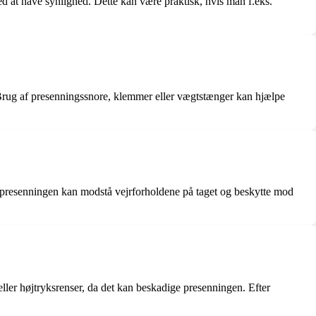
d at have synlighed. Dette kan være praktisk, hvis man f.eks.
r. Brug af presenningssnore, klemmer eller vægtstænger kan hjælpe
presenningen kan modstå vejrforholdene på taget og beskytte mod
er højtryksrenser, da det kan beskadige presenningen. Efter