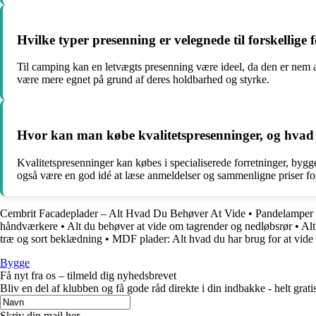
Hvilke typer presenning er velegnede til forskellige 
Til camping kan en letvægts presenning være ideel, da den er nem at
være mere egnet på grund af deres holdbarhed og styrke.
Hvor kan man købe kvalitetspresenninger, og hv
Kvalitetspresenninger kan købes i specialiserede forretninger, by
også være en god idé at læse anmeldelser og sammenligne priser for 
Cembrit Facadeplader – Alt Hvad Du Behøver At Vide
•
Pandelamper t
håndværkere
•
Alt du behøver at vide om tagrender og nedløbsrør
•
Alt
træ og sort beklædning
•
MDF plader: Alt hvad du har brug for at vide
Bygge
Få nyt fra os – tilmeld dig nyhedsbrevet
Bliv en del af klubben og få gode råd direkte i din indbakke - helt gratis
Skriv din mail her