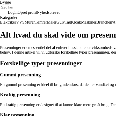
Bygge
Login
Opret profil
Nyhedsbrevet
Kategorier
Elektriker
VVS
Murer
Tømrer
Maler
Gulv
Tag
Kloak
Maskiner
Branchenyt
Alt hvad du skal vide om presen
Presenninger er en essentiel del af enhver husstand eller virksomheds væ
behov. I denne artikel vil vi udforske forskellige typer presenninger, de
Forskellige typer presenninger
Gummi presenning
En gummi presenning er ideel til brug udendørs, da den er vandtæt og 
Kraftig presenning
En kraftig presenning er designet til at kunne klare mere groft brug. De
Klar presenning