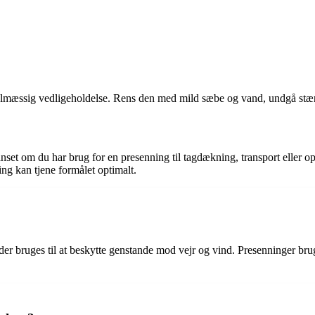
egelmæssig vedligeholdelse. Rens den med mild sæbe og vand, undgå stærk
set om du har brug for en presenning til tagdækning, transport eller opbe
ing kan tjene formålet optimalt.
 der bruges til at beskytte genstande mod vejr og vind. Presenninger brug