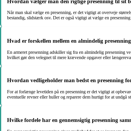
Hvordan vælger man den rigtige presenning til sit 
Når man skal vælge en presenning, er det vigtigt at overveje størr
bestandig, slidstærk osv. Det er også vigtigt at vælge en presenning i
Hvad er forskellen mellem en almindelig presennin
En armeret presenning adskiller sig fra en almindelig presenning ved
hvilket gør den velegnet til mere krævende opgaver eller længerev
Hvordan vedligeholder man bedst en presenning for 
For at forlænge levetiden på en presenning er det vigtigt at opbev
eventuelle revner eller huller og reparere dem hurtigt for at undgå s
Hvilke fordele har en gennemsigtig presenning sam