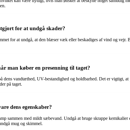
vilket kan være nyttigt, hvis man ønsker at beskytte noget samtidig me
en.
tgjort for at undgå skader?
strammet for at undgå, at den blæser væk eller beskadiges af vind og vej
r man køber en presenning til taget?
 dens vandtæthed, UV-bestandighed og holdbarhed. Det er vigtigt, at 
der på taget.
vare dens egenskaber?
vamp sammen med mildt sæbevand. Undgå at bruge skrappe kemikalier ell
t undgå mug og skimmel.