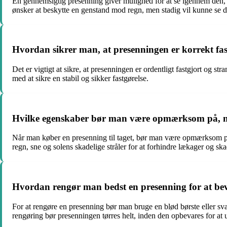
En gennemsigtig presenning giver mulighed for at se igennem den, h
ønsker at beskytte en genstand mod regn, men stadig vil kunne se d
Hvordan sikrer man, at presenningen er korrekt fas
Det er vigtigt at sikre, at presenningen er ordentligt fastgjort og 
med at sikre en stabil og sikker fastgørelse.
Hvilke egenskaber bør man være opmærksom på, nå
Når man køber en presenning til taget, bør man være opmærksom på
regn, sne og solens skadelige stråler for at forhindre lækager og ska
Hvordan rengør man bedst en presenning for at be
For at rengøre en presenning bør man bruge en blød børste eller s
rengøring bør presenningen tørres helt, inden den opbevares for a