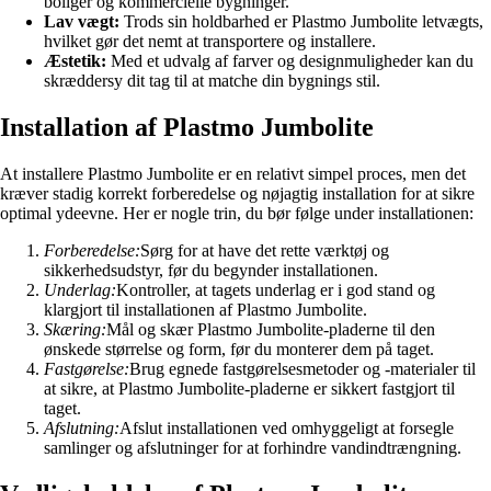
boliger og kommercielle bygninger.
Lav vægt:
Trods sin holdbarhed er Plastmo Jumbolite letvægts,
hvilket gør det nemt at transportere og installere.
Æstetik:
Med et udvalg af farver og designmuligheder kan du
skræddersy dit tag til at matche din bygnings stil.
Installation af Plastmo Jumbolite
At installere Plastmo Jumbolite er en relativt simpel proces, men det
kræver stadig korrekt forberedelse og nøjagtig installation for at sikre
optimal ydeevne. Her er nogle trin, du bør følge under installationen:
Forberedelse:
Sørg for at have det rette værktøj og
sikkerhedsudstyr, før du begynder installationen.
Underlag:
Kontroller, at tagets underlag er i god stand og
klargjort til installationen af Plastmo Jumbolite.
Skæring:
Mål og skær Plastmo Jumbolite-pladerne til den
ønskede størrelse og form, før du monterer dem på taget.
Fastgørelse:
Brug egnede fastgørelsesmetoder og -materialer til
at sikre, at Plastmo Jumbolite-pladerne er sikkert fastgjort til
taget.
Afslutning:
Afslut installationen ved omhyggeligt at forsegle
samlinger og afslutninger for at forhindre vandindtrængning.