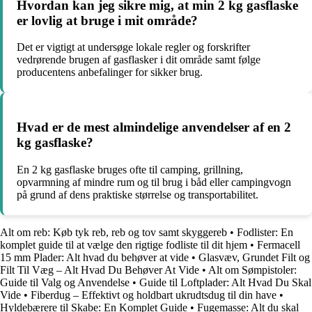
Hvordan kan jeg sikre mig, at min 2 kg gasflaske
er lovlig at bruge i mit område?
Det er vigtigt at undersøge lokale regler og forskrifter
vedrørende brugen af gasflasker i dit område samt følge
producentens anbefalinger for sikker brug.
Hvad er de mest almindelige anvendelser af en 2
kg gasflaske?
En 2 kg gasflaske bruges ofte til camping, grillning,
opvarmning af mindre rum og til brug i båd eller campingvogn
på grund af dens praktiske størrelse og transportabilitet.
Alt om reb: Køb tyk reb, reb og tov samt skyggereb
•
Fodlister: En
komplet guide til at vælge den rigtige fodliste til dit hjem
•
Fermacell
15 mm Plader: Alt hvad du behøver at vide
•
Glasvæv, Grundet Filt og
Filt Til Væg – Alt Hvad Du Behøver At Vide
•
Alt om Sømpistoler:
Guide til Valg og Anvendelse
•
Guide til Loftplader: Alt Hvad Du Skal
Vide
•
Fiberdug – Effektivt og holdbart ukrudtsdug til din have
•
Hyldebærere til Skabe: En Komplet Guide
•
Fugemasse: Alt du skal