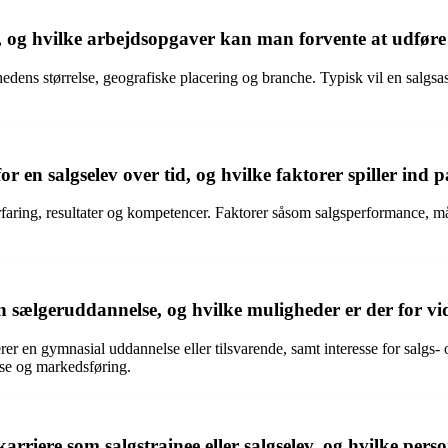
v, og hvilke arbejdsopgaver kan man forvente at udføre 
hedens størrelse, geografiske placering og branche. Typisk vil en salgs
 en salgselev over tid, og hvilke faktorer spiller ind p
erfaring, resultater og kompetencer. Faktorer såsom salgsperformance, må
n sælgeruddannelse, og hvilke muligheder er der for v
 en gymnasial uddannelse eller tilsvarende, samt interesse for salgs- 
lse og markedsføring.
riere som salgstrainee eller salgselev, og hvilke personl