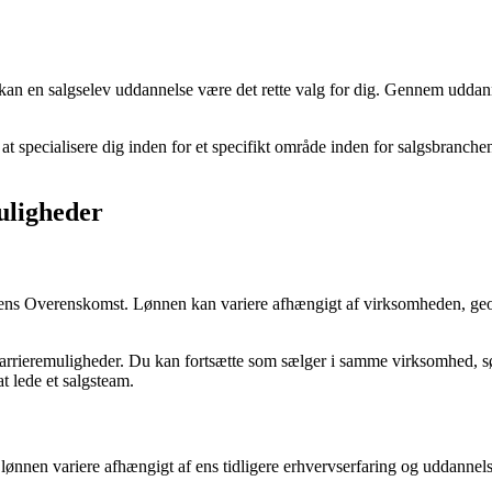
ent, kan en salgselev uddannelse være det rette valg for dig. Gennem udda
 specialisere dig inden for et specifikt område inden for salgsbranchen
uligheder
striens Overenskomst. Lønnen kan variere afhængigt af virksomheden, ge
 karrieremuligheder. Du kan fortsætte som sælger i samme virksomhed, s
at lede et salgsteam.
an lønnen variere afhængigt af ens tidligere erhvervserfaring og uddann