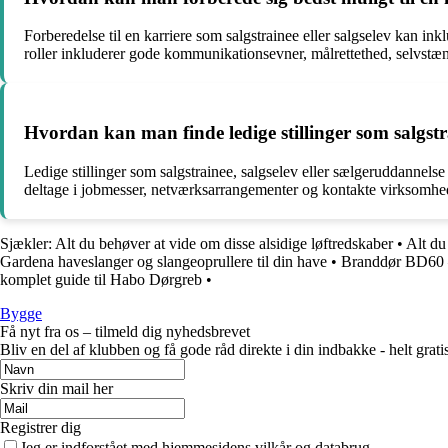
Forberedelse til en karriere som salgstrainee eller salgselev kan in
roller inkluderer gode kommunikationsevner, målrettethed, selvstænd
Hvordan kan man finde ledige stillinger som salgstra
Ledige stillinger som salgstrainee, salgselev eller sælgeruddannels
deltage i jobmesser, netværksarrangementer og kontakte virksomhed
Sjækler: Alt du behøver at vide om disse alsidige løftredskaber
•
Alt du
Gardena haveslanger og slangeoprullere til din have
•
Branddør BD60 –
komplet guide til Habo Dørgreb
•
Bygge
Få nyt fra os – tilmeld dig nyhedsbrevet
Bliv en del af klubben og få gode råd direkte i din indbakke - helt gratis
Skriv din mail her
Registrer dig
Jeg er indforstået med hjemmesidens vilkår og databrug.