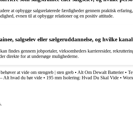
kludere at opbygge salgsrelaterede færdigheder gennem praktisk erfaring,
ighed, evnen til at opbygge relationer og en positiv attitude.
inee, salgselev eller sælgeruddannelse, og hvilke kanale
e kan findes gennem jobportaler, virksomheders karrieresider, rekrutter
er direkte for at undersøge mulighederne.
 behøver at vide om stengreb | sten greb
•
Alt Om Dewalt Batterier
•
Te
 Alt hvad du bør vide
•
195 mm Isolering: Hvad Du Skal Vide
•
Worx 
.