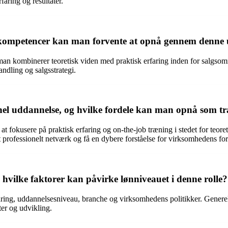
faring og resultater.
e kompetencer kan man forvente at opnå gennem denne
r man kombinerer teoretisk viden med praktisk erfaring inden for salg
ndling og salgsstrategi.
onel uddannelse, og hvilke fordele kan man opnå som tr
 at fokusere på praktisk erfaring og on-the-job træning i stedet for teor
 professionelt netværk og få en dybere forståelse for virksomhedens for
 hvilke faktorer kan påvirke lønniveauet i denne rolle?
aring, uddannelsesniveau, branche og virksomhedens politikker. Generelt 
ter og udvikling.