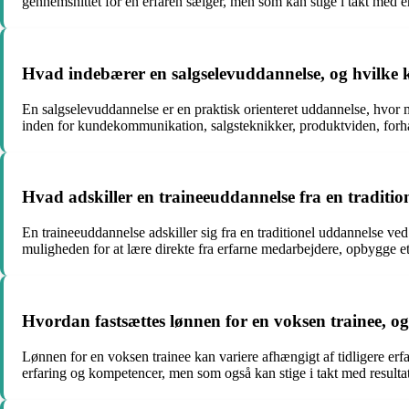
gennemsnittet for en erfaren sælger, men som kan stige i takt med er
Hvad indebærer en salgselevuddannelse, og hvilk
En salgselevuddannelse er en praktisk orienteret uddannelse, hvo
inden for kundekommunikation, salgsteknikker, produktviden, forha
Hvad adskiller en traineeuddannelse fra en traditi
En traineeuddannelse adskiller sig fra en traditionel uddannelse ved
muligheden for at lære direkte fra erfarne medarbejdere, opbygge et
Hvordan fastsættes lønnen for en voksen trainee, og
Lønnen for en voksen trainee kan variere afhængigt af tidligere erf
erfaring og kompetencer, men som også kan stige i takt med resulta