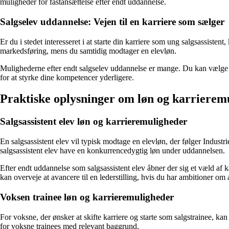
muligheder for fastansættelse efter endt uddannelse.
Salgselev uddannelse: Vejen til en karriere som sælger
Er du i stedet interesseret i at starte din karriere som ung salgsassist
markedsføring, mens du samtidig modtager en elevløn.
Mulighederne efter endt salgselev uddannelse er mange. Du kan vælge at
for at styrke dine kompetencer yderligere.
Praktiske oplysninger om løn og karrierem
Salgsassistent elev løn og karrieremuligheder
En salgsassistent elev vil typisk modtage en elevløn, der følger Indu
salgsassistent elev have en konkurrencedygtig løn under uddannelsen.
Efter endt uddannelse som salgsassistent elev åbner der sig et væld af
kan overveje at avancere til en lederstilling, hvis du har ambitioner om 
Voksen trainee løn og karrieremuligheder
For voksne, der ønsker at skifte karriere og starte som salgstrainee, k
for voksne trainees med relevant baggrund.