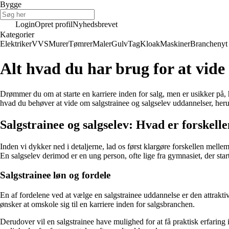
Bygge
Login
Opret profil
Nyhedsbrevet
Kategorier
Elektriker
VVS
Murer
Tømrer
Maler
Gulv
Tag
Kloak
Maskiner
Branchenyt
Alt hvad du har brug for at vide
Drømmer du om at starte en karriere inden for salg, men er usikker på, h
hvad du behøver at vide om salgstrainee og salgselev uddannelser, her
Salgstrainee og salgselev: Hvad er forskell
Inden vi dykker ned i detaljerne, lad os først klargøre forskellen mellem
En salgselev derimod er en ung person, ofte lige fra gymnasiet, der sta
Salgstrainee løn og fordele
En af fordelene ved at vælge en salgstrainee uddannelse er den attraktiv
ønsker at omskole sig til en karriere inden for salgsbranchen.
Derudover vil en salgstrainee have mulighed for at få praktisk erfarin