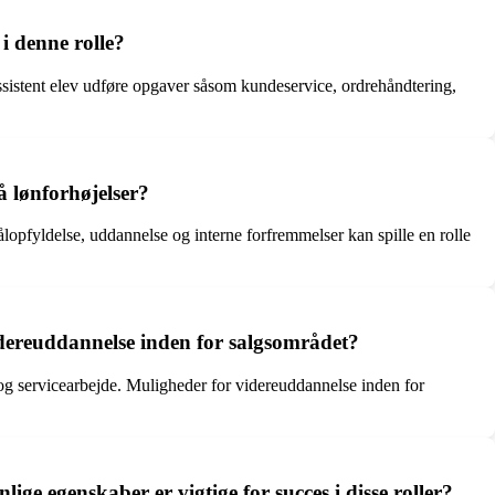
i denne rolle?
assistent elev udføre opgaver såsom kundeservice, ordrehåndtering,
å lønforhøjelser?
lopfyldelse, uddannelse og interne forfremmelser kan spille en rolle
idereuddannelse inden for salgsområdet?
og servicearbejde. Muligheder for videreuddannelse inden for
ige egenskaber er vigtige for succes i disse roller?