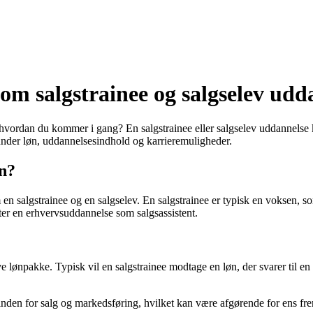
 om salgstrainee og salgselev udd
vordan du kommer i gang? En salgstrainee eller salgselev uddannelse kan 
under løn, uddannelsesindhold og karrieremuligheder.
en?
 en salgstrainee og en salgselev. En salgstrainee er typisk en voksen, so
rter en erhvervsuddannelse som salgsassistent.
e lønpakke. Typisk vil en salgstrainee modtage en løn, der svarer til en 
g inden for salg og markedsføring, hvilket kan være afgørende for ens f