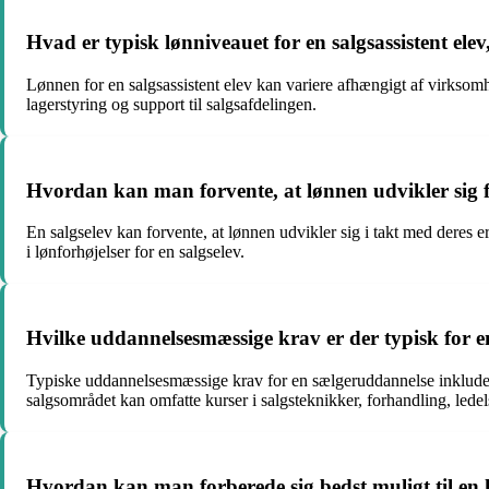
Hvad er typisk lønniveauet for en salgsassistent ele
Lønnen for en salgsassistent elev kan variere afhængigt af virksom
lagerstyring og support til salgsafdelingen.
Hvordan kan man forvente, at lønnen udvikler sig for
En salgselev kan forvente, at lønnen udvikler sig i takt med deres 
i lønforhøjelser for en salgselev.
Hvilke uddannelsesmæssige krav er der typisk for e
Typiske uddannelsesmæssige krav for en sælgeruddannelse inkluderer
salgsområdet kan omfatte kurser i salgsteknikker, forhandling, lede
Hvordan kan man forberede sig bedst muligt til en kar