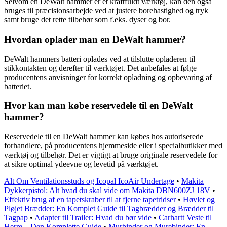
Selvom en DeWalt hammer er et kraftfuldt værktøj, kan den også
bruges til præcisionsarbejde ved at justere borehastighed og tryk
samt bruge det rette tilbehør som f.eks. dyser og bor.
Hvordan oplader man en DeWalt hammer?
DeWalt hammers batteri oplades ved at tilslutte opladeren til
stikkontakten og derefter til værktøjet. Det anbefales at følge
producentens anvisninger for korrekt opladning og opbevaring af
batteriet.
Hvor kan man købe reservedele til en DeWalt
hammer?
Reservedele til en DeWalt hammer kan købes hos autoriserede
forhandlere, på producentens hjemmeside eller i specialbutikker med
værktøj og tilbehør. Det er vigtigt at bruge originale reservedele for
at sikre optimal ydeevne og levetid på værktøjet.
Alt Om Ventilationsstuds og Icopal IcoAir Undertage
•
Makita
Dykkerpistol: Alt hvad du skal vide om Makita DBN600ZJ 18V
•
Effektiv brug af en tapetskraber til at fjerne tapetridser
•
Høvlet og
Pløjet Brædder: En Komplet Guide til Tagbrædder og Brædder til
Tagpap
•
Adapter til Trailer: Hvad du bør vide
•
Carhartt Veste til
Herre – Den Komplette Guide
•
Murbinder og Murebinder: En