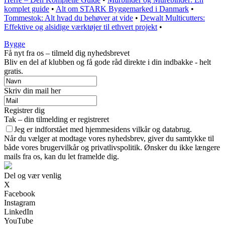
komplet guide
•
Alt om STARK Byggemarked i Danmark
•
Tommestok: Alt hvad du behøver at vide
•
Dewalt Multicutters:
Effektive og alsidige værktøjer til ethvert projekt
•
Bygge
Få nyt fra os – tilmeld dig nyhedsbrevet
Bliv en del af klubben og få gode råd direkte i din indbakke - helt
gratis.
Skriv din mail her
Registrer dig
Tak – din tilmelding er registreret
Jeg er indforstået med hjemmesidens vilkår og databrug.
Når du vælger at modtage vores nyhedsbrev, giver du samtykke til
både vores brugervilkår og privatlivspolitik. Ønsker du ikke længere
mails fra os, kan du let framelde dig.
Del og vær venlig
X
Facebook
Instagram
LinkedIn
YouTube