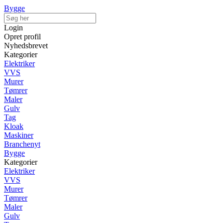
Bygge
Login
Opret profil
Nyhedsbrevet
Kategorier
Elektriker
VVS
Murer
Tømrer
Maler
Gulv
Tag
Kloak
Maskiner
Branchenyt
Bygge
Kategorier
Elektriker
VVS
Murer
Tømrer
Maler
Gulv