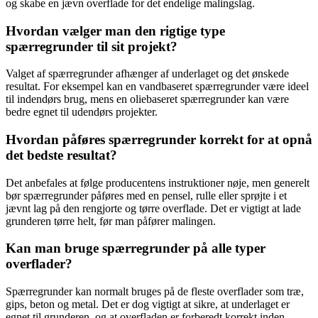
og skabe en jævn overflade for det endelige malingslag.
Hvordan vælger man den rigtige type
spærregrunder til sit projekt?
Valget af spærregrunder afhænger af underlaget og det ønskede
resultat. For eksempel kan en vandbaseret spærregrunder være ideel
til indendørs brug, mens en oliebaseret spærregrunder kan være
bedre egnet til udendørs projekter.
Hvordan påføres spærregrunder korrekt for at opnå
det bedste resultat?
Det anbefales at følge producentens instruktioner nøje, men generelt
bør spærregrunder påføres med en pensel, rulle eller sprøjte i et
jævnt lag på den rengjorte og tørre overflade. Det er vigtigt at lade
grunderen tørre helt, før man påfører malingen.
Kan man bruge spærregrunder på alle typer
overflader?
Spærregrunder kan normalt bruges på de fleste overflader som træ,
gips, beton og metal. Det er dog vigtigt at sikre, at underlaget er
egnet til grunderen, og at overfladen er forberedt korrekt inden