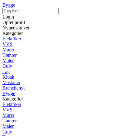
Bygge
Login
Opret profil
Nyhedsbrevet
Kategorier
Elektriker
VVS
Murer
Tømrer
Maler
Gulv
Tag
Kloak
Maskiner
Branchenyt
Bygge
Kategorier
Elektriker
VVS
Murer
Tømrer
Maler
Gulv