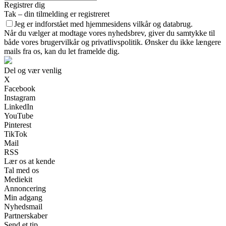
Registrer dig
Tak – din tilmelding er registreret
Jeg er indforstået med hjemmesidens vilkår og databrug.
Når du vælger at modtage vores nyhedsbrev, giver du samtykke til
både vores brugervilkår og privatlivspolitik. Ønsker du ikke længere
mails fra os, kan du let framelde dig.
Del og vær venlig
X
Facebook
Instagram
LinkedIn
YouTube
Pinterest
TikTok
Mail
RSS
Lær os at kende
Tal med os
Mediekit
Annoncering
Min adgang
Nyhedsmail
Partnerskaber
Send et tip