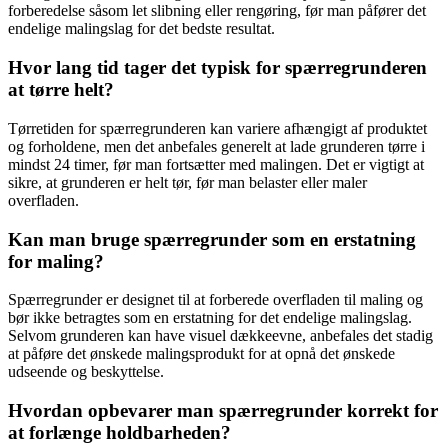
forberedelse såsom let slibning eller rengøring, før man påfører det
endelige malingslag for det bedste resultat.
Hvor lang tid tager det typisk for spærregrunderen
at tørre helt?
Tørretiden for spærregrunderen kan variere afhængigt af produktet
og forholdene, men det anbefales generelt at lade grunderen tørre i
mindst 24 timer, før man fortsætter med malingen. Det er vigtigt at
sikre, at grunderen er helt tør, før man belaster eller maler
overfladen.
Kan man bruge spærregrunder som en erstatning
for maling?
Spærregrunder er designet til at forberede overfladen til maling og
bør ikke betragtes som en erstatning for det endelige malingslag.
Selvom grunderen kan have visuel dækkeevne, anbefales det stadig
at påføre det ønskede malingsprodukt for at opnå det ønskede
udseende og beskyttelse.
Hvordan opbevarer man spærregrunder korrekt for
at forlænge holdbarheden?