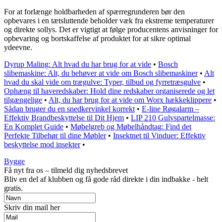
For at forlænge holdbarheden af spærregrunderen bør den
opbevares i en tætsluttende beholder væk fra ekstreme temperaturer
og direkte sollys. Det er vigtigt at følge producentens anvisninger for
opbevaring og bortskaffelse af produktet for at sikre optimal
ydeevne.
Dyrup Maling: Alt hvad du har brug for at vide
•
Bosch
slibemaskine: Alt, du behøver at vide om Bosch slibemaskiner
•
Alt
hvad du skal vide om trægulve: Typer, tilbud og fyrretræsgulve
•
Ophæng til haveredskaber: Hold dine redskaber organiserede og let
tilgængelige
•
Alt, du har brug for at vide om Worx hækkeklippere
•
Sådan bruger du en snedkervinkel korrekt
•
E-line Røgalarm –
Effektiv Brandbeskyttelse til Dit Hjem
•
LIP 210 Gulvspartelmasse:
En Komplet Guide
•
Møbelgreb og Møbelhåndtag: Find det
Perfekte Tilbehør til dine Møbler
•
Insektnet til Vinduer: Effektiv
beskyttelse mod insekter
•
Bygge
Få nyt fra os – tilmeld dig nyhedsbrevet
Bliv en del af klubben og få gode råd direkte i din indbakke - helt
gratis.
Skriv din mail her