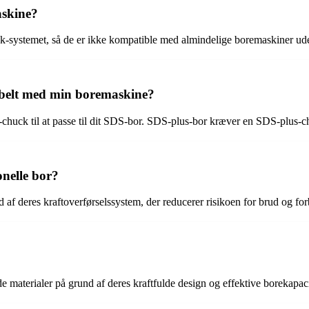
askine?
k-systemet, så de er ikke kompatible med almindelige boremaskiner ude
ibelt med min boremaskine?
S-chuck til at passe til dit SDS-bor. SDS-plus-bor kræver en SDS-plus-
onelle bor?
 af deres kraftoverførselssystem, der reducerer risikoen for brud og fo
e materialer på grund af deres kraftfulde design og effektive borekapaci