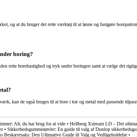
ukket, og at du bruger det rette værktøj til at løsne og fastgøre borepa
under boring?
den rette borehastighed og tryk under boringen samt at vælge det rigtig
etal?
ærk, kan de også bruges til at bore i træ og metal med passende tilpasn
mmer: Alt, du har brug for at vide
•
Hellberg Xstream LD – Det ultima
er
•
Sikkerhedsgummistøvler: En guide til valg af Dunlop sikkerhedsg
co Beskæresaks: Den Ultimative Guide til Valg og Vedligeholdelse
•