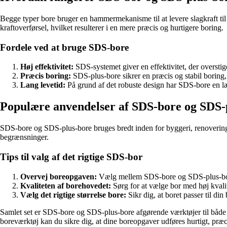
Begge typer bore bruger en hammermekanisme til at levere slagkraft til
kraftoverførsel, hvilket resulterer i en mere præcis og hurtigere boring.
Fordele ved at bruge SDS-bore
Høj effektivitet:
SDS-systemet giver en effektivitet, der overstige
Præcis boring:
SDS-plus-bore sikrer en præcis og stabil boring, 
Lang levetid:
På grund af det robuste design har SDS-bore en læn
Populære anvendelser af SDS-bore og SDS-
SDS-bore og SDS-plus-bore bruges bredt inden for byggeri, renovering og
begrænsninger.
Tips til valg af det rigtige SDS-bor
Overvej boreopgaven:
Vælg mellem SDS-bore og SDS-plus-bore 
Kvaliteten af borehovedet:
Sørg for at vælge bor med høj kvalite
Vælg det rigtige størrelse bore:
Sikr dig, at boret passer til di
Samlet set er SDS-bore og SDS-plus-bore afgørende værktøjer til både p
boreværktøj kan du sikre dig, at dine boreopgaver udføres hurtigt, præci