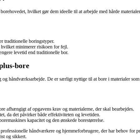
 borehovedet, hvilket gør dem ideelle til at arbejde med hårde material
r traditionelle boringstyper.
hvilket minimerer risikoen for fejl.
gere levetid end traditionelle bor.
plus-bore
 håndværksarbejde. De er særligt nyttige til at bore i materialer som b
afhængigt af opgavens krav og materialerne, der skal bearbejdes.
t, da det påvirker både effektiviteten og levetiden.
n boremaskines kapacitet og den ønskede borestørrelse.
rofessionelle håndværkere og hjemmeforbrugere, der har behov for præci
st og sikkert.