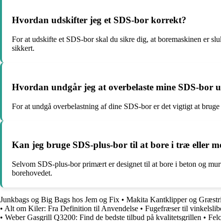
Hvordan udskifter jeg et SDS-bor korrekt?
For at udskifte et SDS-bor skal du sikre dig, at boremaskinen er sl
sikkert.
Hvordan undgår jeg at overbelaste mine SDS-bor 
For at undgå overbelastning af dine SDS-bor er det vigtigt at bruge 
Kan jeg bruge SDS-plus-bor til at bore i træ eller m
Selvom SDS-plus-bor primært er designet til at bore i beton og murv
borehovedet.
Junkbags og Big Bags hos Jem og Fix
•
Makita Kantklipper og Græstri
•
Alt om Kiler: Fra Definition til Anvendelse
•
Fugefræser til vinkelslib
•
Weber Gasgrill Q3200: Find de bedste tilbud på kvalitetsgrillen
•
Fel