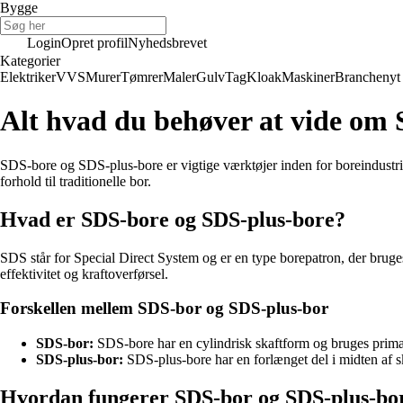
Bygge
Login
Opret profil
Nyhedsbrevet
Kategorier
Elektriker
VVS
Murer
Tømrer
Maler
Gulv
Tag
Kloak
Maskiner
Branchenyt
Alt hvad du behøver at vide om
SDS-bore og SDS-plus-bore er vigtige værktøjer inden for boreindustrien.
forhold til traditionelle bor.
Hvad er SDS-bore og SDS-plus-bore?
SDS står for Special Direct System og er en type borepatron, der bruges 
effektivitet og kraftoverførsel.
Forskellen mellem SDS-bor og SDS-plus-bor
SDS-bor:
SDS-bore har en cylindrisk skaftform og bruges primært
SDS-plus-bor:
SDS-plus-bore har en forlænget del i midten af s
Hvordan fungerer SDS-bor og SDS-plus-bo