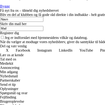
Bygge
Få nyt fra os – tilmeld dig nyhedsbrevet
Bliv en del af klubben og få gode råd direkte i din indbakke - helt gratis
Skriv din mail her
Registrer dig
Jeg er indforstået med hjemmesidens vilkår og databrug.
Når du vælger at modtage vores nyhedsbrev, giver du samtykke til både v
Del og vær venlig
X
Facebook
Instagram
LinkedIn
YouTube
Pin
Lær os at kende
Tal med os
Mediekit
Annoncering
Min adgang
Nyhedsmail
Partnerskaber
Send et tip
Oplysninger
Spørgsmål og svar
Fejlfinding
Brugeroplevelse