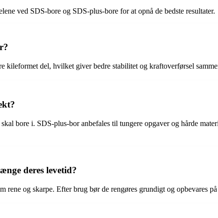
delene ved SDS-bore og SDS-plus-bore for at opnå de bedste resultater.
r?
e kileformet del, hvilket giver bedre stabilitet og kraftoverførsel samm
ekt?
u skal bore i. SDS-plus-bor anbefales til tungere opgaver og hårde mate
ænge deres levetid?
dem rene og skarpe. Efter brug bør de rengøres grundigt og opbevares på