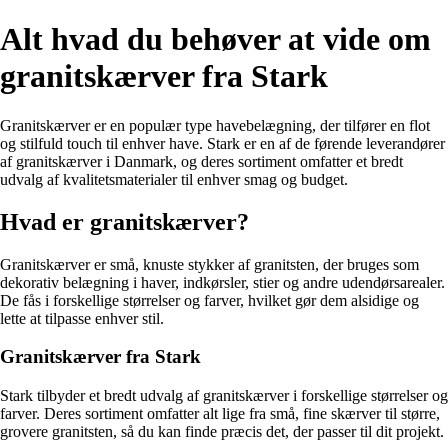
Alt hvad du behøver at vide om
granitskærver fra Stark
Granitskærver er en populær type havebelægning, der tilfører en flot
og stilfuld touch til enhver have. Stark er en af de førende leverandører
af granitskærver i Danmark, og deres sortiment omfatter et bredt
udvalg af kvalitetsmaterialer til enhver smag og budget.
Hvad er granitskærver?
Granitskærver er små, knuste stykker af granitsten, der bruges som
dekorativ belægning i haver, indkørsler, stier og andre udendørsarealer.
De fås i forskellige størrelser og farver, hvilket gør dem alsidige og
lette at tilpasse enhver stil.
Granitskærver fra Stark
Stark tilbyder et bredt udvalg af granitskærver i forskellige størrelser og
farver. Deres sortiment omfatter alt lige fra små, fine skærver til større,
grovere granitsten, så du kan finde præcis det, der passer til dit projekt.