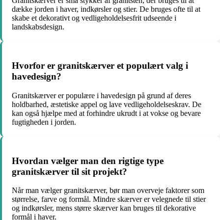
Granitskærver er små stykker af granitsten, der bruges til at
dække jorden i haver, indkørsler og stier. De bruges ofte til at
skabe et dekorativt og vedligeholdelsesfrit udseende i
landskabsdesign.
Hvorfor er granitskærver et populært valg i
havedesign?
Granitskærver er populære i havedesign på grund af deres
holdbarhed, æstetiske appel og lave vedligeholdelseskrav. De
kan også hjælpe med at forhindre ukrudt i at vokse og bevare
fugtigheden i jorden.
Hvordan vælger man den rigtige type
granitskærver til sit projekt?
Når man vælger granitskærver, bør man overveje faktorer som
størrelse, farve og formål. Mindre skærver er velegnede til stier
og indkørsler, mens større skærver kan bruges til dekorative
formål i haver.