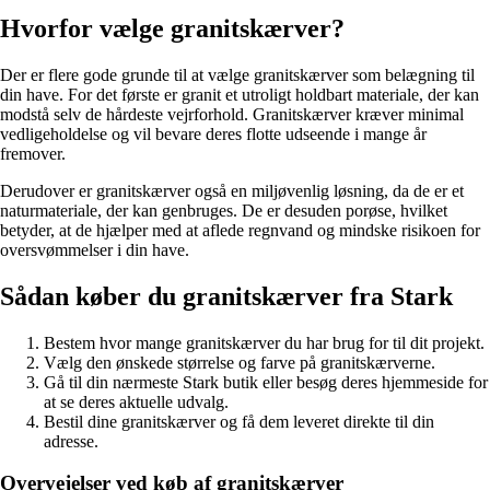
Hvorfor vælge granitskærver?
Der er flere gode grunde til at vælge granitskærver som belægning til
din have. For det første er granit et utroligt holdbart materiale, der kan
modstå selv de hårdeste vejrforhold. Granitskærver kræver minimal
vedligeholdelse og vil bevare deres flotte udseende i mange år
fremover.
Derudover er granitskærver også en miljøvenlig løsning, da de er et
naturmateriale, der kan genbruges. De er desuden porøse, hvilket
betyder, at de hjælper med at aflede regnvand og mindske risikoen for
oversvømmelser i din have.
Sådan køber du granitskærver fra Stark
Bestem hvor mange granitskærver du har brug for til dit projekt.
Vælg den ønskede størrelse og farve på granitskærverne.
Gå til din nærmeste Stark butik eller besøg deres hjemmeside for
at se deres aktuelle udvalg.
Bestil dine granitskærver og få dem leveret direkte til din
adresse.
Overvejelser ved køb af granitskærver