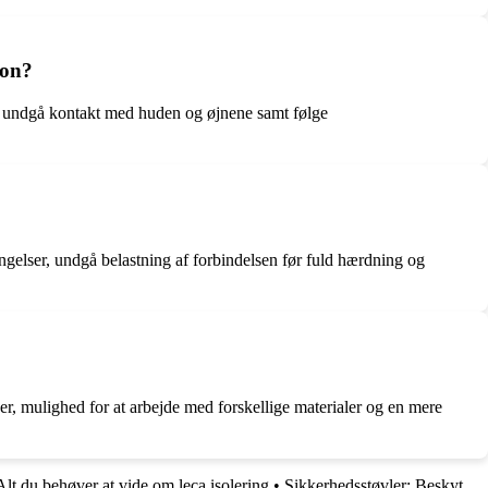
ton?
se, undgå kontakt med huden og øjnene samt følge
tingelser, undgå belastning af forbindelsen før fuld hærdning og
er, mulighed for at arbejde med forskellige materialer og en mere
lt du behøver at vide om leca isolering
•
Sikkerhedsstøvler: Beskyt