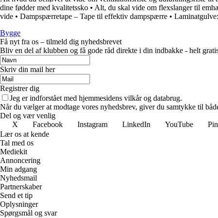
dine fødder med kvalitetssko
•
Alt, du skal vide om flexslanger til emh
vide
•
Dampspærretape – Tape til effektiv dampspærre
•
Laminatgulve: 
Bygge
Få nyt fra os – tilmeld dig nyhedsbrevet
Bliv en del af klubben og få gode råd direkte i din indbakke - helt gratis
Skriv din mail her
Registrer dig
Jeg er indforstået med hjemmesidens vilkår og databrug.
Når du vælger at modtage vores nyhedsbrev, giver du samtykke til både v
Del og vær venlig
X
Facebook
Instagram
LinkedIn
YouTube
Pin
Lær os at kende
Tal med os
Mediekit
Annoncering
Min adgang
Nyhedsmail
Partnerskaber
Send et tip
Oplysninger
Spørgsmål og svar