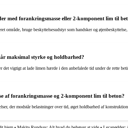
der med forankringsmasse eller 2-komponent lim til be
tileret område, bruge beskyttelsesudstyr som handsker og øjenbeskyttel
pnår maksimal styrke og holdbarhed?
r det vigtigt at lade limen hærde i den anbefalede tid under de rette be
e af forankringsmasse og 2-komponent lim til beton?
er, der modstår belastninger over tid, øget holdbarhed af konstruktion
dit hjem
•
Makita Rundsav: Alt hvad du behøver at vide
•
Lecanødder: A