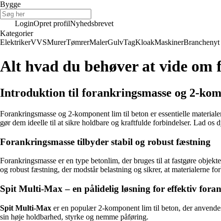
Bygge
Login
Opret profil
Nyhedsbrevet
Kategorier
Elektriker
VVS
Murer
Tømrer
Maler
Gulv
Tag
Kloak
Maskiner
Branchenyt
Alt hvad du behøver at vide om 
Introduktion til forankringsmasse og 2-kom
Forankringsmasse og 2-komponent lim til beton er essentielle materiale
gør dem ideelle til at sikre holdbare og kraftfulde forbindelser. Lad o
Forankringsmasse tilbyder stabil og robust fæstning
Forankringsmasse er en type betonlim, der bruges til at fastgøre objekte
og robust fæstning, der modstår belastning og sikrer, at materialerne for
Spit Multi-Max – en pålidelig løsning for effektiv fora
Spit Multi-Max
er en populær 2-komponent lim til beton, der anvendes 
sin høje holdbarhed, styrke og nemme påføring.