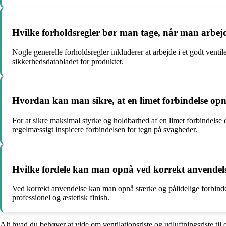
Hvilke forholdsregler bør man tage, når man arbej
Nogle generelle forholdsregler inkluderer at arbejde i et godt ven
sikkerhedsdatabladet for produktet.
Hvordan kan man sikre, at en limet forbindelse o
For at sikre maksimal styrke og holdbarhed af en limet forbindelse e
regelmæssigt inspicere forbindelsen for tegn på svagheder.
Hvilke fordele kan man opnå ved korrekt anvendels
Ved korrekt anvendelse kan man opnå stærke og pålidelige forbindels
professionel og æstetisk finish.
Alt hvad du behøver at vide om ventilationsriste og udluftningsriste til 