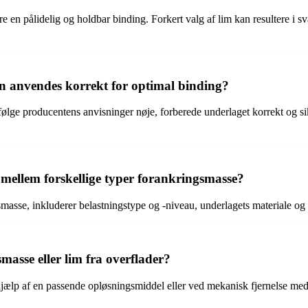
ikre en pålidelig og holdbar binding. Forkert valg af lim kan resultere i 
n anvendes korrekt for optimal binding?
følge producentens anvisninger nøje, forberede underlaget korrekt og sikr
mellem forskellige typer forankringsmasse?
smasse, inkluderer belastningstype og -niveau, underlagets materiale og
sse eller lim fra overflader?
lp af en passende opløsningsmiddel eller ved mekanisk fjernelse med fx 