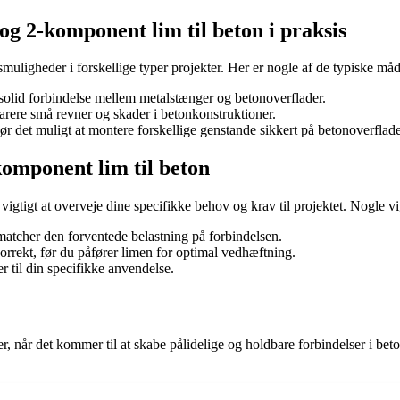
g 2-komponent lim til beton i praksis
igheder i forskellige typer projekter. Her er nogle af de typiske måde
solid forbindelse mellem metalstænger og betonoverflader.
arere små revner og skader i betonkonstruktioner.
r det muligt at montere forskellige genstande sikkert på betonoverflade
komponent lim til beton
igtigt at overveje dine specifikke behov og krav til projektet. Nogle vig
matcher den forventede belastning på forbindelsen.
orrekt, før du påfører limen for optimal vedhæftning.
r til din specifikke anvendelse.
, når det kommer til at skabe pålidelige og holdbare forbindelser i bet