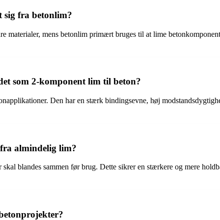
 sig fra betonlim?
andre materialer, mens betonlim primært bruges til at lime betonkompone
det som 2-komponent lim til beton?
tonapplikationer. Den har en stærk bindingsevne, høj modstandsdygtighed
fra almindelig lim?
 skal blandes sammen før brug. Dette sikrer en stærkere og mere holdbar
l betonprojekter?