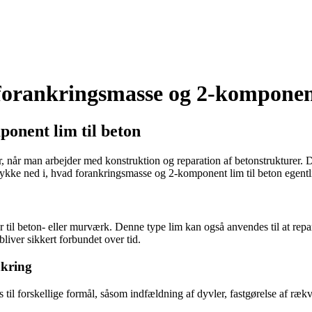
forankringsmasse og 2-komponent
ponent lim til beton
r, når man arbejder med konstruktion og reparation af betonstrukturer.
s dykke ned i, hvad forankringsmasse og 2-komponent lim til beton egent
r til beton- eller murværk. Denne type lim kan også anvendes til at repa
bliver sikkert forbundet over tid.
nkring
til forskellige formål, såsom indfældning af dyvler, fastgørelse af ræ