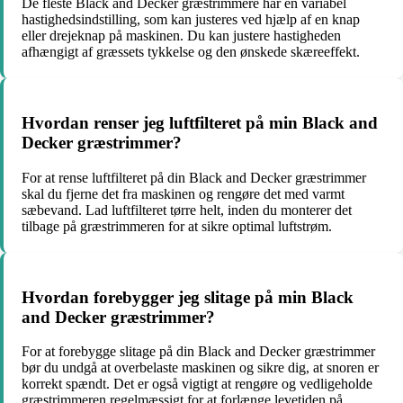
De fleste Black and Decker græstrimmere har en variabel
hastighedsindstilling, som kan justeres ved hjælp af en knap
eller drejeknap på maskinen. Du kan justere hastigheden
afhængigt af græssets tykkelse og den ønskede skæreeffekt.
Hvordan renser jeg luftfilteret på min Black and
Decker græstrimmer?
For at rense luftfilteret på din Black and Decker græstrimmer
skal du fjerne det fra maskinen og rengøre det med varmt
sæbevand. Lad luftfilteret tørre helt, inden du monterer det
tilbage på græstrimmeren for at sikre optimal luftstrøm.
Hvordan forebygger jeg slitage på min Black
and Decker græstrimmer?
For at forebygge slitage på din Black and Decker græstrimmer
bør du undgå at overbelaste maskinen og sikre dig, at snoren er
korrekt spændt. Det er også vigtigt at rengøre og vedligeholde
græstrimmeren regelmæssigt for at forlænge levetiden på