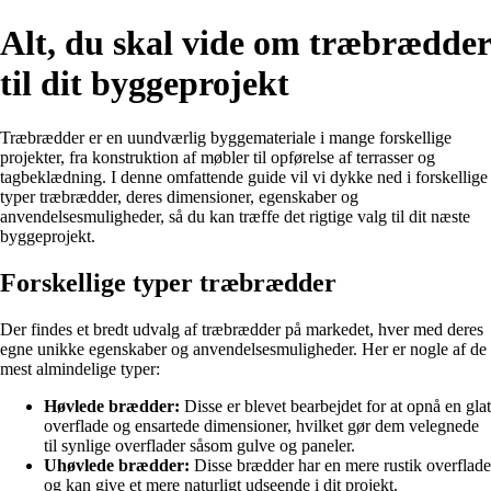
Alt, du skal vide om træbrædder
til dit byggeprojekt
Træbrædder er en uundværlig byggemateriale i mange forskellige
projekter, fra konstruktion af møbler til opførelse af terrasser og
tagbeklædning. I denne omfattende guide vil vi dykke ned i forskellige
typer træbrædder, deres dimensioner, egenskaber og
anvendelsesmuligheder, så du kan træffe det rigtige valg til dit næste
byggeprojekt.
Forskellige typer træbrædder
Der findes et bredt udvalg af træbrædder på markedet, hver med deres
egne unikke egenskaber og anvendelsesmuligheder. Her er nogle af de
mest almindelige typer:
Høvlede brædder:
Disse er blevet bearbejdet for at opnå en glat
overflade og ensartede dimensioner, hvilket gør dem velegnede
til synlige overflader såsom gulve og paneler.
Uhøvlede brædder:
Disse brædder har en mere rustik overflade
og kan give et mere naturligt udseende i dit projekt.