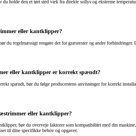
ør du holde den et tørt sted væk fra direkte sollys og ekstreme temperatu
immer eller kantklipper?
 bør du regelmæssigt rengøre det for græsrester og andre forhindringer
mer eller kantklipper er korrekt spændt?
korrekt spændt, bør du følge producentens anvisninger for korrekt instal
ræstrimmer eller kantklipper?
antklipper, bør du overveje faktorer som kompatibilitet med din maskin
asser til dine specifikke behov og opgaver.