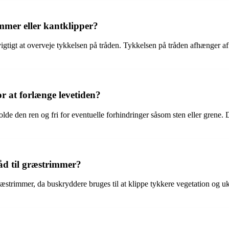
immer eller kantklipper?
 vigtigt at overveje tykkelsen på tråden. Tykkelsen på tråden afhænger a
r at forlænge levetiden?
olde den ren og fri for eventuelle forhindringer såsom sten eller grene. 
råd til græstrimmer?
ræstrimmer, da buskryddere bruges til at klippe tykkere vegetation og u