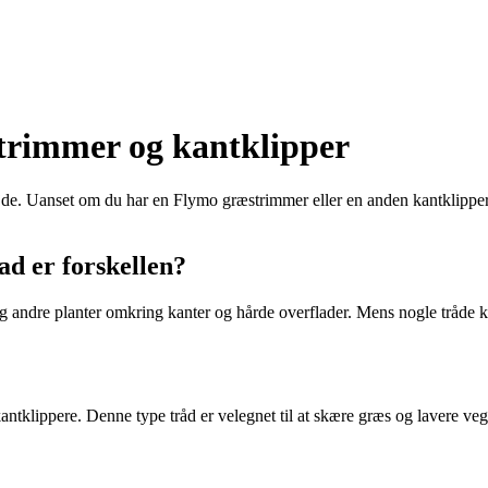
strimmer og kantklipper
jde. Uanset om du har en Flymo græstrimmer eller en anden kantklipper, e
d er forskellen?
g andre planter omkring kanter og hårde overflader. Mens nogle tråde kan
antklippere. Denne type tråd er velegnet til at skære græs og lavere vege