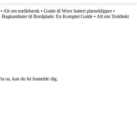
•
Alt om trællebænk
•
Guide til Worx batteri plæneklipper
•
•
Bagkantlister til Bordplade: En Komplet Guide
•
Alt om Troldtekt
a os, kan du let framelde dig.