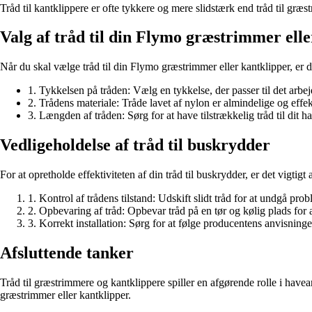
Tråd til kantklippere er ofte tykkere og mere slidstærk end tråd til græ
Valg af tråd til din Flymo græstrimmer ell
Når du skal vælge tråd til din Flymo græstrimmer eller kantklipper, er de
1. Tykkelsen på tråden: Vælg en tykkelse, der passer til det arbej
2. Trådens materiale: Tråde lavet af nylon er almindelige og effek
3. Længden af tråden: Sørg for at have tilstrækkelig tråd til dit h
Vedligeholdelse af tråd til buskrydder
For at opretholde effektiviteten af din tråd til buskrydder, er det vigtig
1. Kontrol af trådens tilstand: Udskift slidt tråd for at undgå pro
2. Opbevaring af tråd: Opbevar tråd på en tør og kølig plads for
3. Korrekt installation: Sørg for at følge producentens anvisning
Afsluttende tanker
Tråd til græstrimmere og kantklippere spiller en afgørende rolle i have
græstrimmer eller kantklipper.