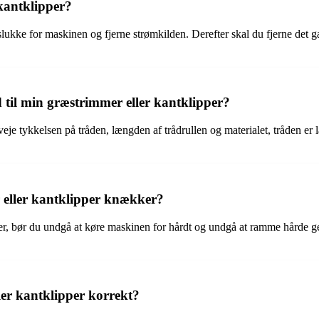
kantklipper?
 slukke for maskinen og fjerne strømkilden. Derefter skal du fjerne det g
d til min græstrimmer eller kantklipper?
je tykkelsen på tråden, længden af trådrullen og materialet, tråden er lav
 eller kantklipper knækker?
er, bør du undgå at køre maskinen for hårdt og undgå at ramme hårde gen
ler kantklipper korrekt?