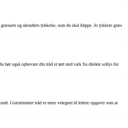
f græssets og ukrudtets tykkelse, som du skal klippe. Jo tykkere græs
Du bør også opbevare din tråd et tørt sted væk fra direkte sollys for
krudt. Græstrimmer tråd er mere velegnet til lettere opgaver som at