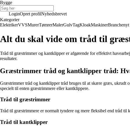
Bygge
Login
Opret profil
Nyhedsbrevet
Kategorier
Elektriker
VVS
Murer
Tømrer
Maler
Gulv
Tag
Kloak
Maskiner
Branchenyt
Alt du skal vide om tråd til græ
Tråd til græstrimmer og kantklipper er afgørende for effektivt havearbe
resultater.
Græstrimmer tråd og kantklipper tråd: Hva
Græstrimmer tråd og kantklipper tråd bruges til at skære græs, ukrudt o
specielt til enten græstrimmere eller kantklippere.
Tråd til græstrimmer
Tråd til græstrimmere er normalt tyndere og mere fleksibel end tråd til k
Tråd til kantklipper