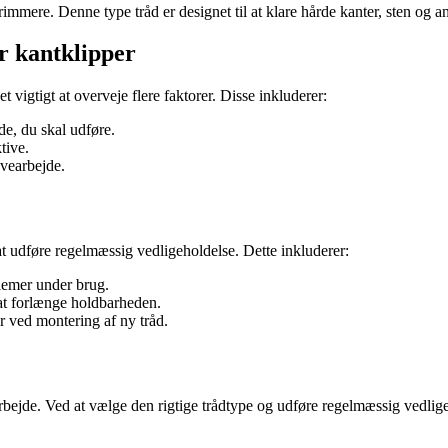
strimmere. Denne type tråd er designet til at klare hårde kanter, sten o
er kantklipper
t vigtigt at overveje flere faktorer. Disse inkluderer:
de, du skal udføre.
tive.
avearbejde.
t at udføre regelmæssig vedligeholdelse. Dette inkluderer:
blemer under brug.
 at forlænge holdbarheden.
er ved montering af ny tråd.
arbejde. Ved at vælge den rigtige trådtype og udføre regelmæssig vedlige