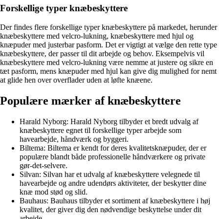
Forskellige typer knæbeskyttere
Der findes flere forskellige typer knæbeskyttere på markedet, herunder
knæbeskyttere med velcro-lukning, knæbeskyttere med hjul og
knæpuder med justerbar pasform. Det er vigtigt at vælge den rette type
knæbeskyttere, der passer til dit arbejde og behov. Eksempelvis vil
knæbeskyttere med velcro-lukning være nemme at justere og sikre en
tæt pasform, mens knæpuder med hjul kan give dig mulighed for nemt
at glide hen over overflader uden at løfte knæene.
Populære mærker af knæbeskyttere
Harald Nyborg: Harald Nyborg tilbyder et bredt udvalg af
knæbeskyttere egnet til forskellige typer arbejde som
havearbejde, håndværk og byggeri.
Biltema: Biltema er kendt for deres kvalitetsknæpuder, der er
populære blandt både professionelle håndværkere og private
gør-det-selvere.
Silvan: Silvan har et udvalg af knæbeskyttere velegnede til
havearbejde og andre udendørs aktiviteter, der beskytter dine
knæ mod stød og slid.
Bauhaus: Bauhaus tilbyder et sortiment af knæbeskyttere i høj
kvalitet, der giver dig den nødvendige beskyttelse under dit
arbejde.