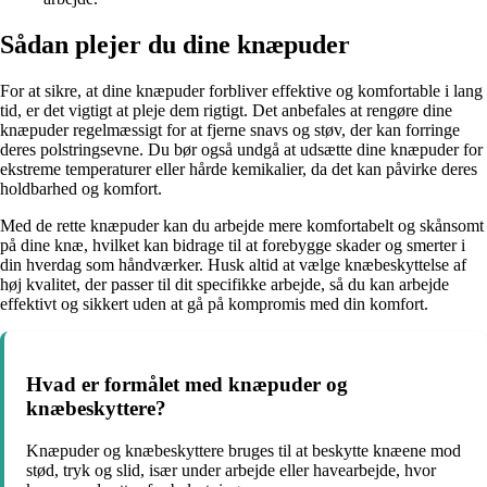
Sådan plejer du dine knæpuder
For at sikre, at dine knæpuder forbliver effektive og komfortable i lang
tid, er det vigtigt at pleje dem rigtigt. Det anbefales at rengøre dine
knæpuder regelmæssigt for at fjerne snavs og støv, der kan forringe
deres polstringsevne. Du bør også undgå at udsætte dine knæpuder for
ekstreme temperaturer eller hårde kemikalier, da det kan påvirke deres
holdbarhed og komfort.
Med de rette knæpuder kan du arbejde mere komfortabelt og skånsomt
på dine knæ, hvilket kan bidrage til at forebygge skader og smerter i
din hverdag som håndværker. Husk altid at vælge knæbeskyttelse af
høj kvalitet, der passer til dit specifikke arbejde, så du kan arbejde
effektivt og sikkert uden at gå på kompromis med din komfort.
Hvad er formålet med knæpuder og
knæbeskyttere?
Knæpuder og knæbeskyttere bruges til at beskytte knæene mod
stød, tryk og slid, især under arbejde eller havearbejde, hvor