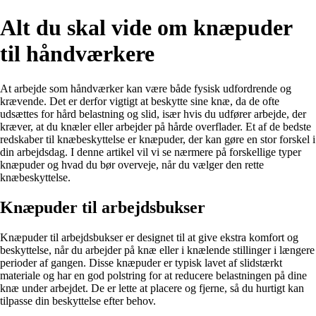
Alt du skal vide om knæpuder
til håndværkere
At arbejde som håndværker kan være både fysisk udfordrende og
krævende. Det er derfor vigtigt at beskytte sine knæ, da de ofte
udsættes for hård belastning og slid, især hvis du udfører arbejde, der
kræver, at du knæler eller arbejder på hårde overflader. Et af de bedste
redskaber til knæbeskyttelse er knæpuder, der kan gøre en stor forskel i
din arbejdsdag. I denne artikel vil vi se nærmere på forskellige typer
knæpuder og hvad du bør overveje, når du vælger den rette
knæbeskyttelse.
Knæpuder til arbejdsbukser
Knæpuder til arbejdsbukser er designet til at give ekstra komfort og
beskyttelse, når du arbejder på knæ eller i knælende stillinger i længere
perioder af gangen. Disse knæpuder er typisk lavet af slidstærkt
materiale og har en god polstring for at reducere belastningen på dine
knæ under arbejdet. De er lette at placere og fjerne, så du hurtigt kan
tilpasse din beskyttelse efter behov.