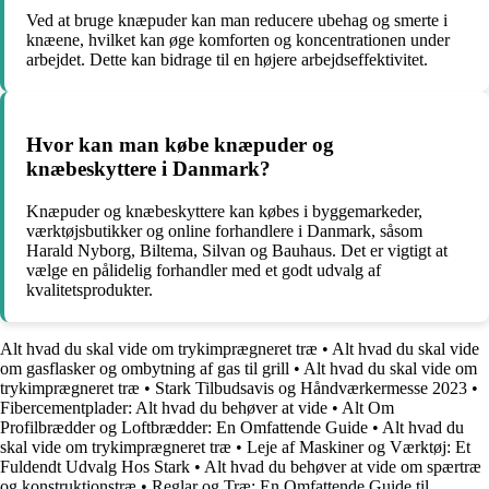
Ved at bruge knæpuder kan man reducere ubehag og smerte i
knæene, hvilket kan øge komforten og koncentrationen under
arbejdet. Dette kan bidrage til en højere arbejdseffektivitet.
Hvor kan man købe knæpuder og
knæbeskyttere i Danmark?
Knæpuder og knæbeskyttere kan købes i byggemarkeder,
værktøjsbutikker og online forhandlere i Danmark, såsom
Harald Nyborg, Biltema, Silvan og Bauhaus. Det er vigtigt at
vælge en pålidelig forhandler med et godt udvalg af
kvalitetsprodukter.
Alt hvad du skal vide om trykimprægneret træ
•
Alt hvad du skal vide
om gasflasker og ombytning af gas til grill
•
Alt hvad du skal vide om
trykimprægneret træ
•
Stark Tilbudsavis og Håndværkermesse 2023
•
Fibercementplader: Alt hvad du behøver at vide
•
Alt Om
Profilbrædder og Loftbrædder: En Omfattende Guide
•
Alt hvad du
skal vide om trykimprægneret træ
•
Leje af Maskiner og Værktøj: Et
Fuldendt Udvalg Hos Stark
•
Alt hvad du behøver at vide om spærtræ
og konstruktionstræ
•
Reglar og Træ: En Omfattende Guide til