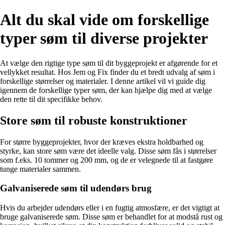
Alt du skal vide om forskellige
typer søm til diverse projekter
At vælge den rigtige type søm til dit byggeprojekt er afgørende for et
vellykket resultat. Hos Jem og Fix finder du et bredt udvalg af søm i
forskellige størrelser og materialer. I denne artikel vil vi guide dig
igennem de forskellige typer søm, der kan hjælpe dig med at vælge
den rette til dit specifikke behov.
Store søm til robuste konstruktioner
For større byggeprojekter, hvor der kræves ekstra holdbarhed og
styrke, kan store søm være det ideelle valg. Disse søm fås i størrelser
som f.eks. 10 tommer og 200 mm, og de er velegnede til at fastgøre
tunge materialer sammen.
Galvaniserede søm til udendørs brug
Hvis du arbejder udendørs eller i en fugtig atmosfære, er det vigtigt at
bruge galvaniserede søm. Disse søm er behandlet for at modstå rust og