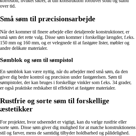
korrosion, hvilket sikrer, at din konstruktion forbliver solid og stabil
over tid.
Små søm til præcisionsarbejde
Når det kommer til finere arbejde eller detaljerede konstruktioner, er
små søm det rette valg. Disse søm kommer i forskellige længder, f.eks.
150 mm og 160 mm, og er velegnede til at fastgøre lister, møbler og
andre delikate materialer.
Sømblok og søm til sømpistol
En sømblok kan være nyttig, når du arbejder med små søm, da den
giver dig bedre kontrol og præcision under fastgørelsen. Søm til
sømpistoler, der kan bruges i forskellige vinkler som f.eks. 34 grader,
er også praktiske redskaber til effektivt at fastgøre materialer.
Rustfrie og sorte søm til forskellige
æstetikker
For projekter, hvor udseendet er vigtigt, kan du vælge rustfrie eller
sorte søm. Disse søm giver dig mulighed for at matche konstruktionens
stil og farver, mens de samtidig tilbyder holdbarhed og pålidelighed.