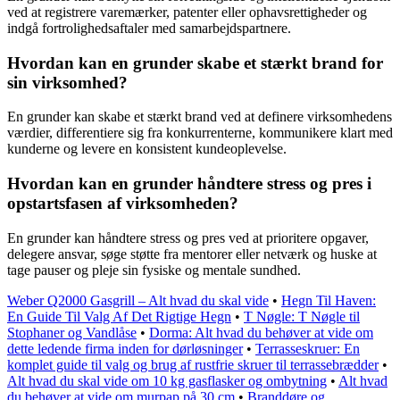
ved at registrere varemærker, patenter eller ophavsrettigheder og
indgå fortrolighedsaftaler med samarbejdspartnere.
Hvordan kan en grunder skabe et stærkt brand for
sin virksomhed?
En grunder kan skabe et stærkt brand ved at definere virksomhedens
værdier, differentiere sig fra konkurrenterne, kommunikere klart med
kunderne og levere en konsistent kundeoplevelse.
Hvordan kan en grunder håndtere stress og pres i
opstartsfasen af virksomheden?
En grunder kan håndtere stress og pres ved at prioritere opgaver,
delegere ansvar, søge støtte fra mentorer eller netværk og huske at
tage pauser og pleje sin fysiske og mentale sundhed.
Weber Q2000 Gasgrill – Alt hvad du skal vide
•
Hegn Til Haven:
En Guide Til Valg Af Det Rigtige Hegn
•
T Nøgle: T Nøgle til
Stophaner og Vandlåse
•
Dorma: Alt hvad du behøver at vide om
dette ledende firma inden for dørløsninger
•
Terrasseskruer: En
komplet guide til valg og brug af rustfrie skruer til terrassebrædder
•
Alt hvad du skal vide om 10 kg gasflasker og ombytning
•
Alt hvad
du behøver at vide om murpap på 30 cm
•
Branddøre og