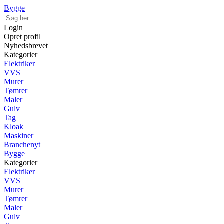
Bygge
Login
Opret profil
Nyhedsbrevet
Kategorier
Elektriker
VVS
Murer
Tømrer
Maler
Gulv
Tag
Kloak
Maskiner
Branchenyt
Bygge
Kategorier
Elektriker
VVS
Murer
Tømrer
Maler
Gulv