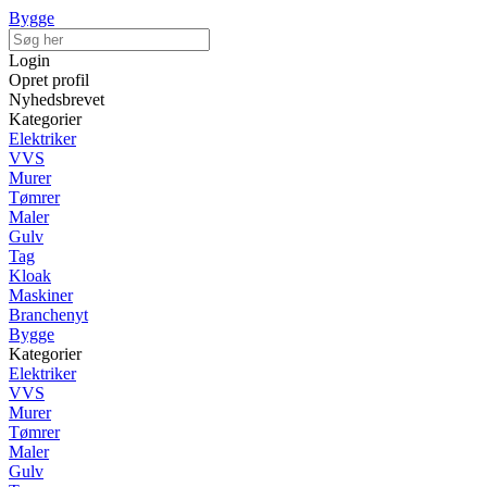
Bygge
Login
Opret profil
Nyhedsbrevet
Kategorier
Elektriker
VVS
Murer
Tømrer
Maler
Gulv
Tag
Kloak
Maskiner
Branchenyt
Bygge
Kategorier
Elektriker
VVS
Murer
Tømrer
Maler
Gulv