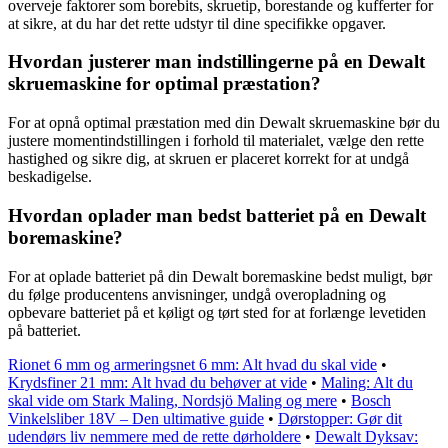
overveje faktorer som borebits, skruetip, borestande og kufferter for
at sikre, at du har det rette udstyr til dine specifikke opgaver.
Hvordan justerer man indstillingerne på en Dewalt
skruemaskine for optimal præstation?
For at opnå optimal præstation med din Dewalt skruemaskine bør du
justere momentindstillingen i forhold til materialet, vælge den rette
hastighed og sikre dig, at skruen er placeret korrekt for at undgå
beskadigelse.
Hvordan oplader man bedst batteriet på en Dewalt
boremaskine?
For at oplade batteriet på din Dewalt boremaskine bedst muligt, bør
du følge producentens anvisninger, undgå overopladning og
opbevare batteriet på et køligt og tørt sted for at forlænge levetiden
på batteriet.
Rionet 6 mm og armeringsnet 6 mm: Alt hvad du skal vide
•
Krydsfiner 21 mm: Alt hvad du behøver at vide
•
Maling: Alt du
skal vide om Stark Maling, Nordsjö Maling og mere
•
Bosch
Vinkelsliber 18V – Den ultimative guide
•
Dørstopper: Gør dit
udendørs liv nemmere med de rette dørholdere
•
Dewalt Dyksav: