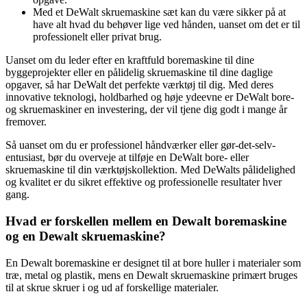
Med et DeWalt skruemaskine sæt kan du være sikker på at
have alt hvad du behøver lige ved hånden, uanset om det er til
professionelt eller privat brug.
Uanset om du leder efter en kraftfuld boremaskine til dine
byggeprojekter eller en pålidelig skruemaskine til dine daglige
opgaver, så har DeWalt det perfekte værktøj til dig. Med deres
innovative teknologi, holdbarhed og høje ydeevne er DeWalt bore-
og skruemaskiner en investering, der vil tjene dig godt i mange år
fremover.
Så uanset om du er professionel håndværker eller gør-det-selv-
entusiast, bør du overveje at tilføje en DeWalt bore- eller
skruemaskine til din værktøjskollektion. Med DeWalts pålidelighed
og kvalitet er du sikret effektive og professionelle resultater hver
gang.
Hvad er forskellen mellem en Dewalt boremaskine
og en Dewalt skruemaskine?
En Dewalt boremaskine er designet til at bore huller i materialer som
træ, metal og plastik, mens en Dewalt skruemaskine primært bruges
til at skrue skruer i og ud af forskellige materialer.