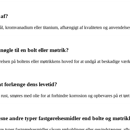
 af?
tål, kromvanadium eller titanium, afhængigt af kvaliteten og anvendels
øgle til en bolt eller møtrik?
ørrelsen på boltens eller møtrikkens hoved for at undgå at beskadige værk
t forlænge dens levetid?
rust, smøres med olie for at forhindre korrosion og opbevares på et tør
øsne andre typer fastgørelsesmidler end bolte og møtri
ndre typer fastgørelsesmidler såsom rørkoblinger eller gevindstænger, af