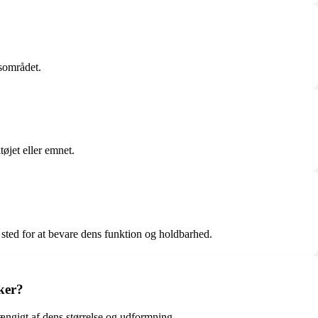
esområdet.
tøjet eller emnet.
t sted for at bevare dens funktion og holdbarhed.
kker?
hængigt af dens størrelse og udformning.