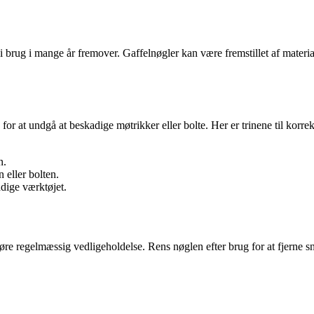
e i brug i mange år fremover. Gaffelnøgler kan være fremstillet af materi
or at undgå at beskadige møtrikker eller bolte. Her er trinene til korrek
n.
 eller bolten.
adige værktøjet.
t udføre regelmæssig vedligeholdelse. Rens nøglen efter brug for at fjern