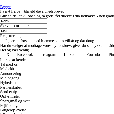
Bygge
Få nyt fra os – tilmeld dig nyhedsbrevet
Bliv en del af klubben og få gode råd direkte i din indbakke - helt gratis
Skriv din mail her
Registrer dig
Jeg er indforstået med hjemmesidens vilkår og databrug.
Når du vælger at modtage vores nyhedsbrev, giver du samtykke til både v
Del og vær venlig
X
Facebook
Instagram
LinkedIn
YouTube
Pin
Lær os at kende
Tal med os
Mediekit
Annoncering
Min adgang
Nyhedsmail
Partnerskaber
Send et tip
Oplysninger
Spørgsmål og svar
Fejlfinding
Brugeroplevelse