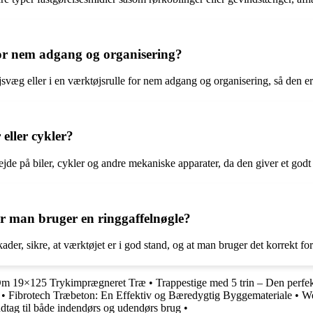
or nem adgang og organisering?
væg eller i en værktøjsrulle for nem adgang og organisering, så den er 
 eller cykler?
arbejde på biler, cykler og andre mekaniske apparater, da den giver et go
år man bruger en ringgaffelnøgle?
kader, sikre, at værktøjet er i god stand, og at man bruger det korrekt f
Om 19×125 Trykimprægneret Træ
•
Trappestige med 5 trin – Den perfekt
•
Fibrotech Træbeton: En Effektiv og Bæredygtig Byggemateriale
•
We
ndtag til både indendørs og udendørs brug
•