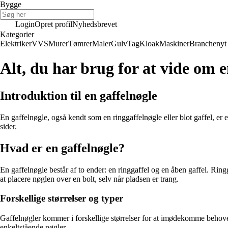
Bygge
Login
Opret profil
Nyhedsbrevet
Kategorier
Elektriker
VVS
Murer
Tømrer
Maler
Gulv
Tag
Kloak
Maskiner
Branchenyt
Alt, du har brug for at vide om e
Introduktion til en gaffelnøgle
En gaffelnøgle, også kendt som en ringgaffelnøgle eller blot gaffel, er
sider.
Hvad er en gaffelnøgle?
En gaffelnøgle består af to ender: en ringgaffel og en åben gaffel. Ring
at placere nøglen over en bolt, selv når pladsen er trang.
Forskellige størrelser og typer
Gaffelnøgler kommer i forskellige størrelser for at imødekomme behovene 
enkeltstående nøgler.