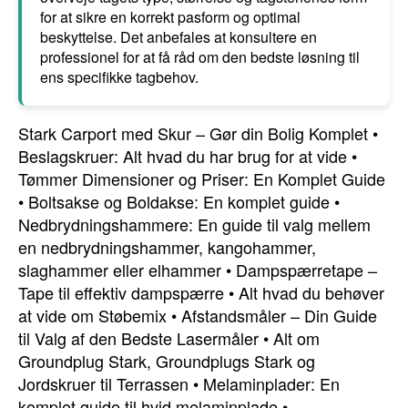
for at sikre en korrekt pasform og optimal
beskyttelse. Det anbefales at konsultere en
professionel for at få råd om den bedste løsning til
ens specifikke tagbehov.
Stark Carport med Skur – Gør din Bolig Komplet
•
Beslagskruer: Alt hvad du har brug for at vide
•
Tømmer Dimensioner og Priser: En Komplet Guide
•
Boltsakse og Boldakse: En komplet guide
•
Nedbrydningshammere: En guide til valg mellem
en nedbrydningshammer, kangohammer,
slaghammer eller elhammer
•
Dampspærretape –
Tape til effektiv dampspærre
•
Alt hvad du behøver
at vide om Støbemix
•
Afstandsmåler – Din Guide
til Valg af den Bedste Lasermåler
•
Alt om
Groundplug Stark, Groundplugs Stark og
Jordskruer til Terrassen
•
Melaminplader: En
komplet guide til hvid melaminplade
•