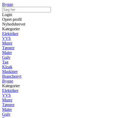
Bygge
Login
Opret profil
Nyhedsbrevet
Kategorier
Elektriker
VVS
Murer
Tømrer
Maler
Gulv
Tag
Kloak
Maskiner
Branchenyt
Bygge
Kategorier
Elektriker
VVS
Murer
Tømrer
Maler
Gulv