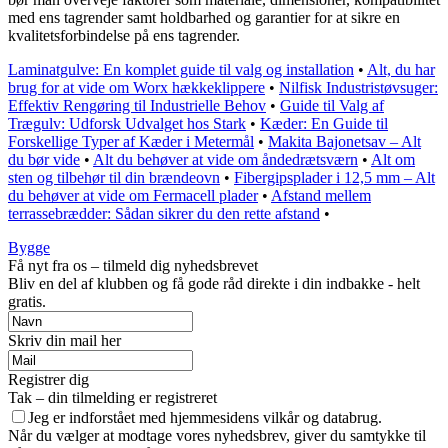
med ens tagrender samt holdbarhed og garantier for at sikre en
kvalitetsforbindelse på ens tagrender.
Laminatgulve: En komplet guide til valg og installation
•
Alt, du har
brug for at vide om Worx hækkeklippere
•
Nilfisk Industristøvsuger:
Effektiv Rengøring til Industrielle Behov
•
Guide til Valg af
Trægulv: Udforsk Udvalget hos Stark
•
Kæder: En Guide til
Forskellige Typer af Kæder i Metermål
•
Makita Bajonetsav – Alt
du bør vide
•
Alt du behøver at vide om åndedrætsværn
•
Alt om
sten og tilbehør til din brændeovn
•
Fibergipsplader i 12,5 mm – Alt
du behøver at vide om Fermacell plader
•
Afstand mellem
terrassebrædder: Sådan sikrer du den rette afstand
•
Bygge
Få nyt fra os – tilmeld dig nyhedsbrevet
Bliv en del af klubben og få gode råd direkte i din indbakke - helt
gratis.
Skriv din mail her
Registrer dig
Tak – din tilmelding er registreret
Jeg er indforstået med hjemmesidens vilkår og databrug.
Når du vælger at modtage vores nyhedsbrev, giver du samtykke til