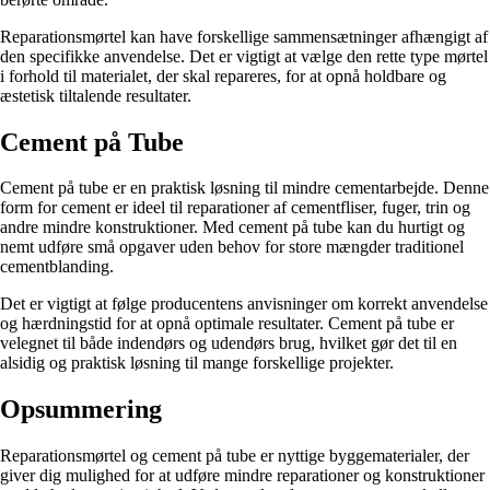
Reparationsmørtel kan have forskellige sammensætninger afhængigt af
den specifikke anvendelse. Det er vigtigt at vælge den rette type mørtel
i forhold til materialet, der skal repareres, for at opnå holdbare og
æstetisk tiltalende resultater.
Cement på Tube
Cement på tube er en praktisk løsning til mindre cementarbejde. Denne
form for cement er ideel til reparationer af cementfliser, fuger, trin og
andre mindre konstruktioner. Med cement på tube kan du hurtigt og
nemt udføre små opgaver uden behov for store mængder traditionel
cementblanding.
Det er vigtigt at følge producentens anvisninger om korrekt anvendelse
og hærdningstid for at opnå optimale resultater. Cement på tube er
velegnet til både indendørs og udendørs brug, hvilket gør det til en
alsidig og praktisk løsning til mange forskellige projekter.
Opsummering
Reparationsmørtel og cement på tube er nyttige byggematerialer, der
giver dig mulighed for at udføre mindre reparationer og konstruktioner